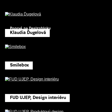
Poprvé na Designbloku
Klaudia Ďugelová
Smilebox
FUD UJEP, Design interiéru