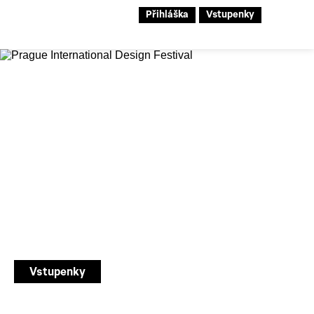
Přihláška
Vstupenky
28. Designblok
Prague International Design
Festival
7. – 11. 10. 2026
Vstupenky