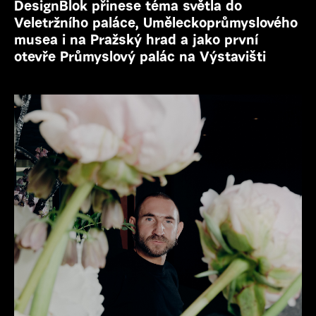
DesignBlok přinese téma světla do
Veletržního paláce, Uměleckoprůmyslového
musea i na Pražský hrad a jako první
otevře Průmyslový palác na Výstavišti