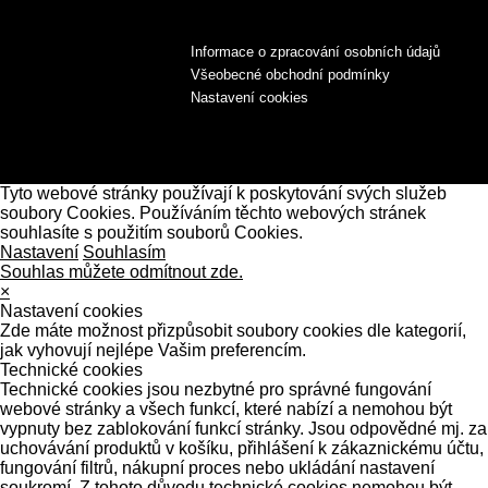
Informace o zpracování osobních údajů
Všeobecné obchodní podmínky
Nastavení cookies
Tyto webové stránky používají k poskytování svých služeb
soubory Cookies. Používáním těchto webových stránek
souhlasíte s použitím souborů Cookies.
Nastavení
Souhlasím
Souhlas můžete odmítnout zde.
×
Nastavení cookies
Zde máte možnost přizpůsobit soubory cookies dle kategorií,
jak vyhovují nejlépe Vašim preferencím.
Technické cookies
Technické cookies jsou nezbytné pro správné fungování
webové stránky a všech funkcí, které nabízí a nemohou být
vypnuty bez zablokování funkcí stránky. Jsou odpovědné mj. za
uchovávání produktů v košíku, přihlášení k zákaznickému účtu,
fungování filtrů, nákupní proces nebo ukládání nastavení
soukromí. Z tohoto důvodu technické cookies nemohou být