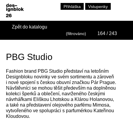
Přihláška
Vstupenky
Zpět do katalogu
164
/ 243
(filtrováno)
PBG Studio
Fashion brand PBG Studio představí na letošním
Designbloku novinky ve svém sortimentu a zároveň
i nové spojení s českou obuvní značkou Pár Prague.
Návštěvníci se mohou těšit především na doplněnou
kolekci šperků a oblečení, navrženého českými
návrhářkami Eliškou Lhotskou a Klárou Holanovou,
a také na představení olejového parfému Mimosa,
vytvořeného ve spolupráci s parfumérkou Kateřinou
Kloudovou.