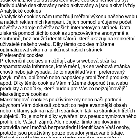
individuálně deaktivovány nebo aktivovány a jsou aktivní vždy
Analytické cookies
Analytické cookies nám umožňují měření výkonu našeho webu
a našich reklamních kampaní. Jejich pomocí určujeme počet
návštěv a zdroje návštěv našich internetových stránek. Data
získaná pomocí těchto cookies zpracováváme anonymně a
souhrnně, bez použití identifikátorů, které ukazují na konkrétní
uživatelé našeho webu. Díky těmto cookies můžeme
optimalizovat výkon a funkčnost našich stránek.
Preferenční cookies
Preferenční cookies umožňují, aby si webová stránka
zapamatovala informace, které mění, jak se webová stránka
chová nebo jak vypadá. Je to například Vámi preferovaný
jazyk, měna, oblíbené nebo naposledy prohlížené produkty
apod. Díky těmto cookies Vám můžeme doporučit na webu
produkty a nabídky, které budou pro Vás co nejzajímavější.
Marketingové cookies
Marketingové cookies používáme my nebo naši partneři,
abychom Vám dokázali zobrazit co nejrelevantnější obsah
nebo reklamy jak na našich stránkách, tak na stránkách třetích
subjektů. To je možné díky vytváření tzv. pseudonymizovaného
profilu dle Vašich zájmů. Ale nebojte, tímto profilováním
zpravidla není možná bezprostřední identifikace Vaší osoby,
protože jsou používány pouze pseudonymizované údaje.