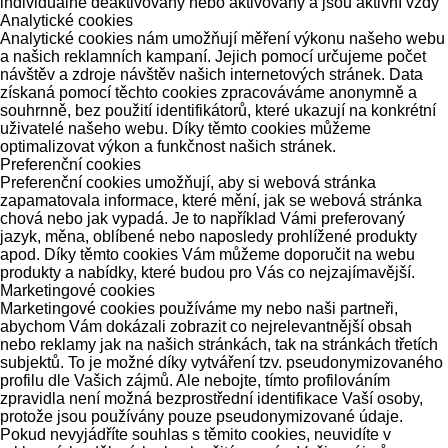
individuálně deaktivovány nebo aktivovány a jsou aktivní vždy
Analytické cookies
Analytické cookies nám umožňují měření výkonu našeho webu
a našich reklamních kampaní. Jejich pomocí určujeme počet
návštěv a zdroje návštěv našich internetových stránek. Data
získaná pomocí těchto cookies zpracováváme anonymně a
souhrnně, bez použití identifikátorů, které ukazují na konkrétní
uživatelé našeho webu. Díky těmto cookies můžeme
optimalizovat výkon a funkčnost našich stránek.
Preferenční cookies
Preferenční cookies umožňují, aby si webová stránka
zapamatovala informace, které mění, jak se webová stránka
chová nebo jak vypadá. Je to například Vámi preferovaný
jazyk, měna, oblíbené nebo naposledy prohlížené produkty
apod. Díky těmto cookies Vám můžeme doporučit na webu
produkty a nabídky, které budou pro Vás co nejzajímavější.
Marketingové cookies
Marketingové cookies používáme my nebo naši partneři,
abychom Vám dokázali zobrazit co nejrelevantnější obsah
nebo reklamy jak na našich stránkách, tak na stránkách třetích
subjektů. To je možné díky vytváření tzv. pseudonymizovaného
profilu dle Vašich zájmů. Ale nebojte, tímto profilováním
zpravidla není možná bezprostřední identifikace Vaší osoby,
protože jsou používány pouze pseudonymizované údaje.
Pokud nevyjádříte souhlas s těmito cookies, neuvidíte v