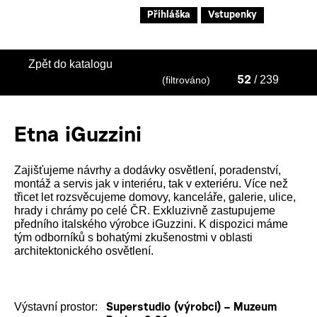
Přihláška
Vstupenky
Zpět do katalogu
/ 239
(filtrováno)
52
Etna iGuzzini
Zajišťujeme návrhy a dodávky osvětlení, poradenství,
montáž a servis jak v interiéru, tak v exteriéru. Více než
třicet let rozsvěcujeme domovy, kanceláře, galerie, ulice,
hrady i chrámy po celé ČR. Exkluzivně zastupujeme
předního italského výrobce iGuzzini. K dispozici máme
tým odborníků s bohatými zkušenostmi v oblasti
architektonického osvětlení.
Výstavní prostor:
Superstudio (výrobci) – Muzeum