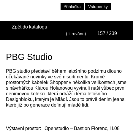
Přihláška
Vstupenky
Zpět do katalogu
157
/ 239
(filtrováno)
PBG Studio
PBG studio představí během letošního podzimu dlouho
očekávané novinky ve svém sortimentu. Kromě
prostorných kabelek Shopper v několika velikostech jsme
s návrhářkou Klárou Holanovou vyvinuli naši vůbec první
denimovou kolekci, která odráží i téma letošního
Designbloku, kterým je Mládí. Jsou to právě denim jeans,
které již po generace definují mladé lidi.
Výstavní prostor:
Openstudio – Bastion Florenc, H.08