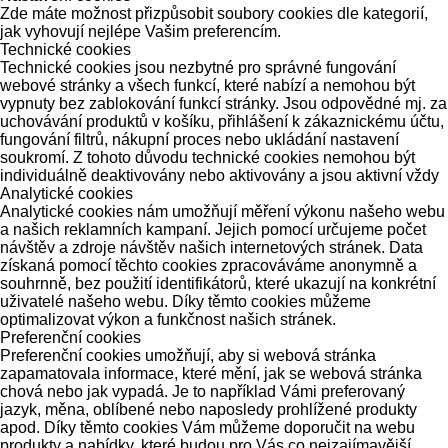
Zde máte možnost přizpůsobit soubory cookies dle kategorií,
jak vyhovují nejlépe Vašim preferencím.
Technické cookies
Technické cookies jsou nezbytné pro správné fungování
webové stránky a všech funkcí, které nabízí a nemohou být
vypnuty bez zablokování funkcí stránky. Jsou odpovědné mj. za
uchovávání produktů v košíku, přihlášení k zákaznickému účtu,
fungování filtrů, nákupní proces nebo ukládání nastavení
soukromí. Z tohoto důvodu technické cookies nemohou být
individuálně deaktivovány nebo aktivovány a jsou aktivní vždy
Analytické cookies
Analytické cookies nám umožňují měření výkonu našeho webu
a našich reklamních kampaní. Jejich pomocí určujeme počet
návštěv a zdroje návštěv našich internetových stránek. Data
získaná pomocí těchto cookies zpracováváme anonymně a
souhrnně, bez použití identifikátorů, které ukazují na konkrétní
uživatelé našeho webu. Díky těmto cookies můžeme
optimalizovat výkon a funkčnost našich stránek.
Preferenční cookies
Preferenční cookies umožňují, aby si webová stránka
zapamatovala informace, které mění, jak se webová stránka
chová nebo jak vypadá. Je to například Vámi preferovaný
jazyk, měna, oblíbené nebo naposledy prohlížené produkty
apod. Díky těmto cookies Vám můžeme doporučit na webu
produkty a nabídky, které budou pro Vás co nejzajímavější.