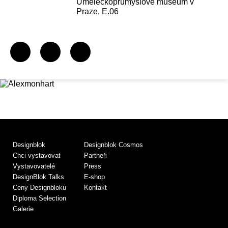
Uměleckoprůmyslové museum v
Praze, E.06
Designblok
Designblok Cosmos
Chci vystavovat
Partneři
Vystavovatelé
Press
DesignBlok Talks
E-shop
Ceny Designbloku
Kontakt
Diploma Selection
Galerie