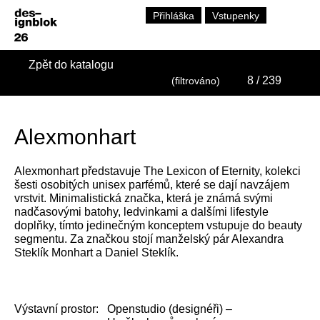
Přihláška
Vstupenky
Zpět do katalogu
8
/ 239
(filtrováno)
Alexmonhart
Alexmonhart představuje The Lexicon of Eternity, kolekci
šesti osobitých unisex parfémů, které se dají navzájem
vrstvit. Minimalistická značka, která je známá svými
nadčasovými batohy, ledvinkami a dalšími lifestyle
doplňky, tímto jedinečným konceptem vstupuje do beauty
segmentu. Za značkou stojí manželský pár Alexandra
Steklík Monhart a Daniel Steklík.
Výstavní prostor:
Openstudio (designéři) –