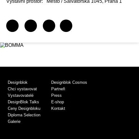
Výstavní prostor:
Město / Salvátorská 1045, Praha 1
Designblok
Designblok Cosmos
Chci vystavovat
Partneři
Vystavovatelé
Press
DesignBlok Talks
E-shop
Ceny Designbloku
Kontakt
Diploma Selection
Galerie