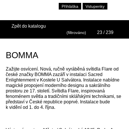
Přihláška
Vstupenky
Zpět do katalogu
23
/ 239
(filtrováno)
BOMMA
Zažijte osvícení. Nová, ručně vyráběná svítidla Flare od
české značky BOMMA zazáří v instalaci Sacred
Enlightenment v Kostele U Salvátora. Instalace nabídne
magické propojení moderního designu a sakrálního
prostoru ze 17. století. Svítidla Flare, inspirovaná
fenoménem světla a tradičními sklářskými technikami, se
představí v České republice poprvé. Instalace bude
k vidění od 1. do 4. října.