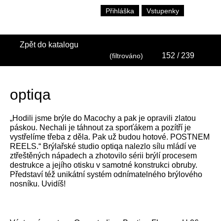
Přihláška
Vstupenky
Zpět do katalogu
152
/ 239
(filtrováno)
optiqa
„Hodili jsme brýle do Macochy a pak je opravili zlatou
páskou. Nechali je táhnout za sporťákem a pozítří je
vystřelíme třeba z děla. Pak už budou hotové. POSTNEM
REELS.“ Brýlařské studio optiqa nalezlo sílu mládí ve
ztřeštěných nápadech a zhotovilo sérii brýlí procesem
destrukce a jejího otisku v samotné konstrukci obruby.
Představí též unikátní systém odnímatelného brýlového
nosníku. Uvidíš!