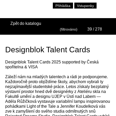
Přihláška
Vstupenky
Zpět do katalogu
39
/ 278
(filtrováno)
Designblok Talent Cards
Designblok Talent Cards 2025 supported by Česká
spořitelna & VISA
Záleží nám na mladých talentech a rádi je podporujeme.
Každoročně proto objíždíme školy, abychom vybrali ty
nejzajímavější studentské práce. Letos získaly bezplatný
výstavní prostor hned dvě designérky z Ateliéru skla na
Fakultě umění a designu UJEP v Ústí nad Labem —
Adéla Růžičková vystavuje variabilní lampu inspirovanou
pohádkami Light of the Tale a Jennifer Koudelková vás
zve k zamyšlení do svého studia odmítnutých snů