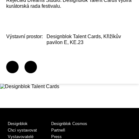
Rejected Dreams Studio. Designblok Talent Cards vybírá
kurátorská rada festivalu.
Výstavní prostor:
Designblok Talent Cards, Křižíkův
pavilon E, KE.23
Designblok
Designblok Cosmos
Chci vystavovat
Partneři
Vystavovatelé
Press