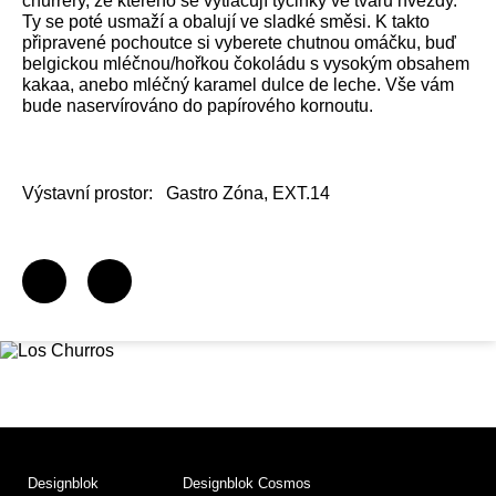
churrery, ze kterého se vytlačují tyčinky ve tvaru hvězdy.
Ty se poté usmaží a obalují ve sladké směsi. K takto
připravené pochoutce si vyberete chutnou omáčku, buď
belgickou mléčnou/hořkou čokoládu s vysokým obsahem
kakaa, anebo mléčný karamel dulce de leche. Vše vám
bude naservírováno do papírového kornoutu.
Výstavní prostor:
Gastro Zóna, EXT.14
Designblok
Designblok Cosmos