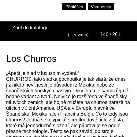
Přihláška
Vstupenky
Zpět do katalogu
140
/ 261
(filtrováno)
Los Churros
„Apetit je hlad v luxusním vydání.“
CHURROS, tato sladká pochoutka je tak stará, že dnes
již nikdo neví, jestli je původem z Mexika, nebo ze
španělských horských pastvin. Díky tomu je samozřejmě
hodně variant a tvarů. Nejvíce je rozšířena ve španělsky
mluvících zemích, ale hojně můžete na churros narazit na
ulicích v Jižní Americe, USA a v Evropě, hlavně ve
Španělsku, Mexiku, ale i Francii a Belgii. Co to tedy jsou
churros? Jedná se o typické streetfoodové jídlo z těsta,
které má jednoduché složení, ale připravuje se podle
přesné technologie. Těsto se pak zavádí do stroje,