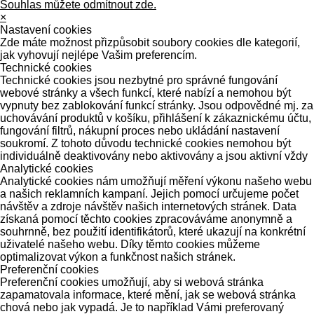
Souhlas můžete odmítnout zde.
×
Nastavení cookies
Zde máte možnost přizpůsobit soubory cookies dle kategorií,
jak vyhovují nejlépe Vašim preferencím.
Technické cookies
Technické cookies jsou nezbytné pro správné fungování
webové stránky a všech funkcí, které nabízí a nemohou být
vypnuty bez zablokování funkcí stránky. Jsou odpovědné mj. za
uchovávání produktů v košíku, přihlášení k zákaznickému účtu,
fungování filtrů, nákupní proces nebo ukládání nastavení
soukromí. Z tohoto důvodu technické cookies nemohou být
individuálně deaktivovány nebo aktivovány a jsou aktivní vždy
Analytické cookies
Analytické cookies nám umožňují měření výkonu našeho webu
a našich reklamních kampaní. Jejich pomocí určujeme počet
návštěv a zdroje návštěv našich internetových stránek. Data
získaná pomocí těchto cookies zpracováváme anonymně a
souhrnně, bez použití identifikátorů, které ukazují na konkrétní
uživatelé našeho webu. Díky těmto cookies můžeme
optimalizovat výkon a funkčnost našich stránek.
Preferenční cookies
Preferenční cookies umožňují, aby si webová stránka
zapamatovala informace, které mění, jak se webová stránka
chová nebo jak vypadá. Je to například Vámi preferovaný