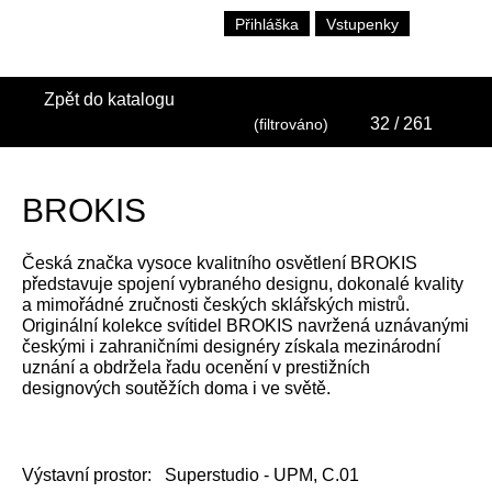
Přihláška
Vstupenky
Zpět do katalogu
32
/ 261
(filtrováno)
BROKIS
Česká značka vysoce kvalitního osvětlení BROKIS
představuje spojení vybraného designu, dokonalé kvality
a mimořádné zručnosti českých sklářských mistrů.
Originální kolekce svítidel BROKIS navržená uznávanými
českými i zahraničními designéry získala mezinárodní
uznání a obdržela řadu ocenění v prestižních
designových soutěžích doma i ve světě.
Výstavní prostor:
Superstudio - UPM, C.01