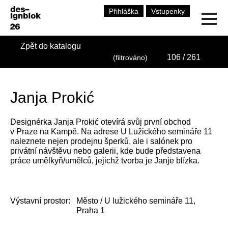
Přihláška
Vstupenky
Zpět do katalogu
106
/ 261
(filtrováno)
Janja Prokić
Designérka Janja Prokić otevírá svůj první obchod
v Praze na Kampě. Na adrese U Lužického semináře 11
naleznete nejen prodejnu šperků, ale i salónek pro
privátní návštěvu nebo galerii, kde bude představena
práce umělkyň/umělců, jejichž tvorba je Janje blízka.
Výstavní prostor:
Město / U lužického semináře 11,
Praha 1