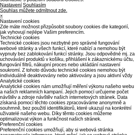
Nastavení
Souhlasím
Souhlas můžete odmítnout zde.
×
Nastavení cookies
Zde máte možnost přizpůsobit soubory cookies dle kategorií,
jak vyhovují nejlépe Vašim preferencím.
Technické cookies
Technické cookies jsou nezbytné pro správné fungování
webové stránky a všech funkcí, které nabízí a nemohou být
vypnuty bez zablokování funkcí stránky. Jsou odpovědné mj. za
uchovávání produktů v košíku, přihlášení k zákaznickému účtu,
fungování filtrů, nákupní proces nebo ukládání nastavení
soukromí. Z tohoto důvodu technické cookies nemohou být
individuálně deaktivovány nebo aktivovány a jsou aktivní vždy
Analytické cookies
Analytické cookies nám umožňují měření výkonu našeho webu
a našich reklamních kampaní. Jejich pomocí určujeme počet
návštěv a zdroje návštěv našich internetových stránek. Data
získaná pomocí těchto cookies zpracováváme anonymně a
souhrnně, bez použití identifikátorů, které ukazují na konkrétní
uživatelé našeho webu. Díky těmto cookies můžeme
optimalizovat výkon a funkčnost našich stránek.
Preferenční cookies
Preferenční cookies umožňují, aby si webová stránka