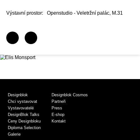
Výstavní prostor:
Openstudio - Veletržní palác, M.31
Designblok
Designblok Cosmos
Chci vystavovat
Partneři
Vystavovatelé
Press
DesignBlok Talks
E-shop
Ceny Designbloku
Kontakt
Diploma Selection
Galerie