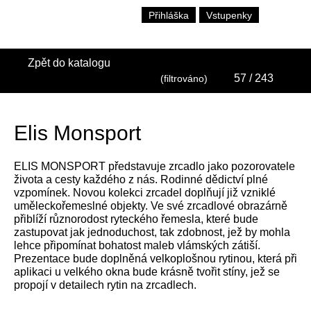
Přihláška
Vstupenky
Zpět do katalogu
57
/ 243
(filtrováno)
Elis Monsport
ELIS MONSPORT představuje zrcadlo jako pozorovatele
života a cesty každého z nás. Rodinné dědictví plné
vzpomínek. Novou kolekci zrcadel doplňují již vzniklé
uměleckořemeslné objekty. Ve své zrcadlové obrazárně
přiblíží různorodost ryteckého řemesla, které bude
zastupovat jak jednoduchost, tak zdobnost, jež by mohla
lehce připomínat bohatost maleb vlámských zátiší.
Prezentace bude doplněná velkoplošnou rytinou, která při
aplikaci u velkého okna bude krásně tvořit stíny, jež se
propojí v detailech rytin na zrcadlech.