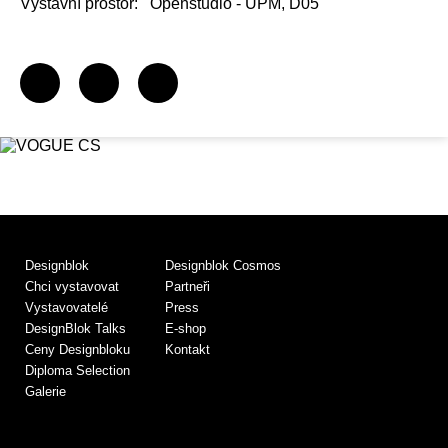
Výstavní prostor:
Openstudio - UPM, D05
Designblok
Designblok Cosmos
Chci vystavovat
Partneři
Vystavovatelé
Press
DesignBlok Talks
E-shop
Ceny Designbloku
Kontakt
Diploma Selection
Galerie