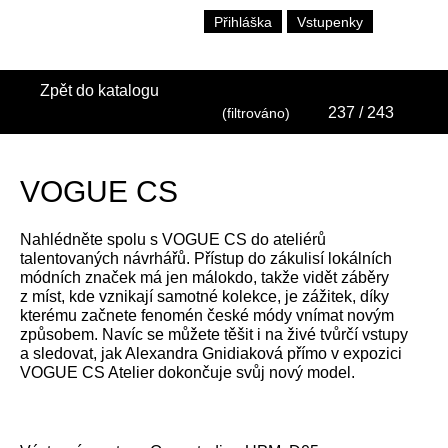
Přihláška
Vstupenky
Zpět do katalogu
237
/ 243
(filtrováno)
VOGUE CS
Nahlédněte spolu s VOGUE CS do ateliérů
talentovaných návrhářů. Přístup do zákulisí lokálních
módních značek má jen málokdo, takže vidět záběry
z míst, kde vznikají samotné kolekce, je zážitek, díky
kterému začnete fenomén české módy vnímat novým
způsobem. Navíc se můžete těšit i na živé tvůrčí vstupy
a sledovat, jak Alexandra Gnidiaková přímo v expozici
VOGUE CS Atelier dokončuje svůj nový model.