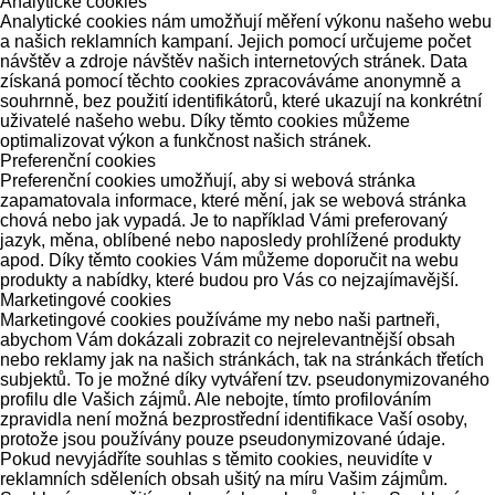
Analytické cookies
Analytické cookies nám umožňují měření výkonu našeho webu
a našich reklamních kampaní. Jejich pomocí určujeme počet
návštěv a zdroje návštěv našich internetových stránek. Data
získaná pomocí těchto cookies zpracováváme anonymně a
souhrnně, bez použití identifikátorů, které ukazují na konkrétní
uživatelé našeho webu. Díky těmto cookies můžeme
optimalizovat výkon a funkčnost našich stránek.
Preferenční cookies
Preferenční cookies umožňují, aby si webová stránka
zapamatovala informace, které mění, jak se webová stránka
chová nebo jak vypadá. Je to například Vámi preferovaný
jazyk, měna, oblíbené nebo naposledy prohlížené produkty
apod. Díky těmto cookies Vám můžeme doporučit na webu
produkty a nabídky, které budou pro Vás co nejzajímavější.
Marketingové cookies
Marketingové cookies používáme my nebo naši partneři,
abychom Vám dokázali zobrazit co nejrelevantnější obsah
nebo reklamy jak na našich stránkách, tak na stránkách třetích
subjektů. To je možné díky vytváření tzv. pseudonymizovaného
profilu dle Vašich zájmů. Ale nebojte, tímto profilováním
zpravidla není možná bezprostřední identifikace Vaší osoby,
protože jsou používány pouze pseudonymizované údaje.
Pokud nevyjádříte souhlas s těmito cookies, neuvidíte v
reklamních sděleních obsah ušitý na míru Vašim zájmům.