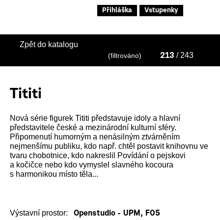
Přihláška
Vstupenky
Zpět do katalogu
/ 243
(filtrováno)
213
Tititi
Nová série figurek Tititi představuje idoly a hlavní
představitele české a mezinárodní kulturní sféry.
Připomenutí humorným a nenásilným ztvárněním
nejmenšímu publiku, kdo např. chtěl postavit knihovnu ve
tvaru chobotnice, kdo nakreslil Povídání o pejskovi
a kočičce nebo kdo vymyslel slavného kocoura
s harmonikou místo těla...
Výstavní prostor:
Openstudio - UPM, F05