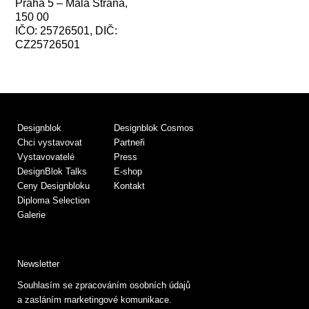
Praha 5 – Malá Strana,
150 00
IČO: 25726501, DIČ:
CZ25726501
Designblok
Designblok Cosmos
Chci vystavovat
Partneři
Vystavovatelé
Press
DesignBlok Talks
E-shop
Ceny Designbloku
Kontakt
Diploma Selection
Galerie
Newsletter
Souhlasím se zpracováním osobních údajů
a zasláním marketingové komunikace.