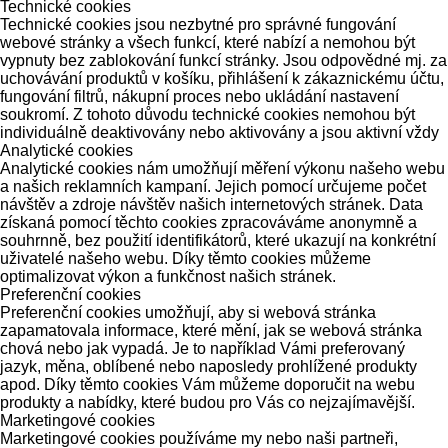
Technické cookies
Technické cookies jsou nezbytné pro správné fungování
webové stránky a všech funkcí, které nabízí a nemohou být
vypnuty bez zablokování funkcí stránky. Jsou odpovědné mj. za
uchovávání produktů v košíku, přihlášení k zákaznickému účtu,
fungování filtrů, nákupní proces nebo ukládání nastavení
soukromí. Z tohoto důvodu technické cookies nemohou být
individuálně deaktivovány nebo aktivovány a jsou aktivní vždy
Analytické cookies
Analytické cookies nám umožňují měření výkonu našeho webu
a našich reklamních kampaní. Jejich pomocí určujeme počet
návštěv a zdroje návštěv našich internetových stránek. Data
získaná pomocí těchto cookies zpracováváme anonymně a
souhrnně, bez použití identifikátorů, které ukazují na konkrétní
uživatelé našeho webu. Díky těmto cookies můžeme
optimalizovat výkon a funkčnost našich stránek.
Preferenční cookies
Preferenční cookies umožňují, aby si webová stránka
zapamatovala informace, které mění, jak se webová stránka
chová nebo jak vypadá. Je to například Vámi preferovaný
jazyk, měna, oblíbené nebo naposledy prohlížené produkty
apod. Díky těmto cookies Vám můžeme doporučit na webu
produkty a nabídky, které budou pro Vás co nejzajímavější.
Marketingové cookies
Marketingové cookies používáme my nebo naši partneři,