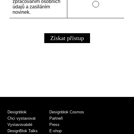
zpracováním osobních
údajů a zasíláním
novinek.
Designblok
Designblok Cosmos
Chci vystavovat
Partneři
Vystavovatelé
Press
DesignBlok Talks
E-shop