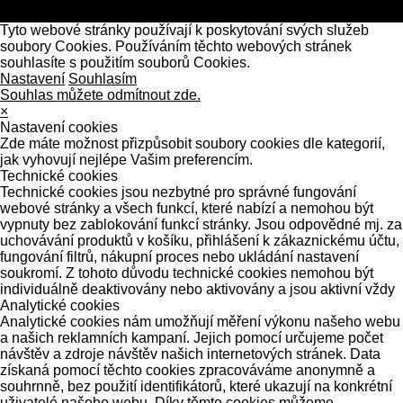
Tyto webové stránky používají k poskytování svých služeb
soubory Cookies. Používáním těchto webových stránek
souhlasíte s použitím souborů Cookies.
Nastavení
Souhlasím
Souhlas můžete odmítnout zde.
×
Nastavení cookies
Zde máte možnost přizpůsobit soubory cookies dle kategorií,
jak vyhovují nejlépe Vašim preferencím.
Technické cookies
Technické cookies jsou nezbytné pro správné fungování
webové stránky a všech funkcí, které nabízí a nemohou být
vypnuty bez zablokování funkcí stránky. Jsou odpovědné mj. za
uchovávání produktů v košíku, přihlášení k zákaznickému účtu,
fungování filtrů, nákupní proces nebo ukládání nastavení
soukromí. Z tohoto důvodu technické cookies nemohou být
individuálně deaktivovány nebo aktivovány a jsou aktivní vždy
Analytické cookies
Analytické cookies nám umožňují měření výkonu našeho webu
a našich reklamních kampaní. Jejich pomocí určujeme počet
návštěv a zdroje návštěv našich internetových stránek. Data
získaná pomocí těchto cookies zpracováváme anonymně a
souhrnně, bez použití identifikátorů, které ukazují na konkrétní
uživatelé našeho webu. Díky těmto cookies můžeme