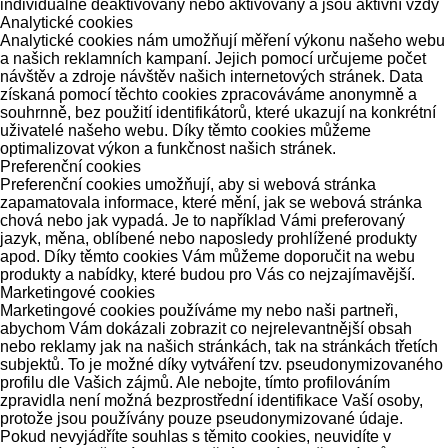
individuálně deaktivovány nebo aktivovány a jsou aktivní vždy
Analytické cookies
Analytické cookies nám umožňují měření výkonu našeho webu
a našich reklamních kampaní. Jejich pomocí určujeme počet
návštěv a zdroje návštěv našich internetových stránek. Data
získaná pomocí těchto cookies zpracováváme anonymně a
souhrnně, bez použití identifikátorů, které ukazují na konkrétní
uživatelé našeho webu. Díky těmto cookies můžeme
optimalizovat výkon a funkčnost našich stránek.
Preferenční cookies
Preferenční cookies umožňují, aby si webová stránka
zapamatovala informace, které mění, jak se webová stránka
chová nebo jak vypadá. Je to například Vámi preferovaný
jazyk, měna, oblíbené nebo naposledy prohlížené produkty
apod. Díky těmto cookies Vám můžeme doporučit na webu
produkty a nabídky, které budou pro Vás co nejzajímavější.
Marketingové cookies
Marketingové cookies používáme my nebo naši partneři,
abychom Vám dokázali zobrazit co nejrelevantnější obsah
nebo reklamy jak na našich stránkách, tak na stránkách třetích
subjektů. To je možné díky vytváření tzv. pseudonymizovaného
profilu dle Vašich zájmů. Ale nebojte, tímto profilováním
zpravidla není možná bezprostřední identifikace Vaší osoby,
protože jsou používány pouze pseudonymizované údaje.
Pokud nevyjádříte souhlas s těmito cookies, neuvidíte v