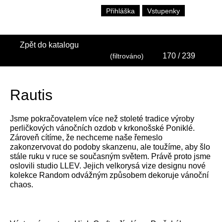
Přihláška
Vstupenky
Zpět do katalogu
170
/ 239
(filtrováno)
Rautis
Jsme pokračovatelem více než stoleté tradice výroby
perličkových vánočních ozdob v krkonošské Poniklé.
Zároveň cítíme, že nechceme naše řemeslo
zakonzervovat do podoby skanzenu, ale toužíme, aby šlo
stále ruku v ruce se současným světem. Právě proto jsme
oslovili studio LLEV. Jejich velkorysá vize designu nové
kolekce Random odvážným způsobem dekoruje vánoční
chaos.