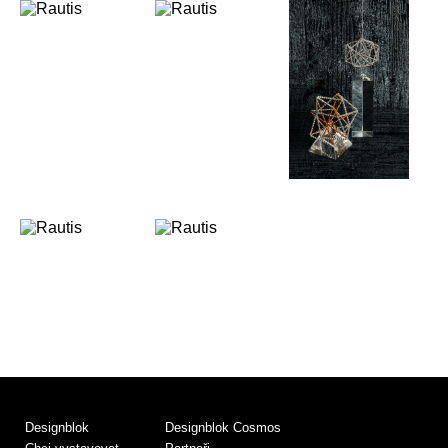
Designblok
Designblok Cosmos