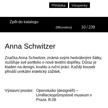
Přihláška
Vstupenky
Zpět do katalogu
10
/ 239
(filtrováno)
Anna Schwitzer
Značka Anna Schwitzer, známá svými hedvábnými šátky,
rozšiřuje své portfolio o nové textilní doplňky. Důraz je
kladen na design, kvalitu a ruční práci. Každý kousek
přináší unikátní estetický zážitek.
Výstavní prostor:
Openstudio (designéři) –
Uměleckoprůmyslové museum v
Praze, B.06