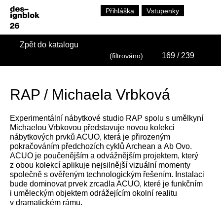
Přihláška
Vstupenky
Zpět do katalogu
169
/ 239
(filtrováno)
RAP / Michaela Vrbková
Experimentální nábytkové studio RAP spolu s umělkyní
Michaelou Vrbkovou představuje novou kolekci
nábytkových prvků ACUO, která je přirozeným
pokračováním předchozích cyklů Archean a Ab Ovo.
ACUO je poučenějším a odvážnějším projektem, který
z obou kolekcí aplikuje nejsilnější vizuální momenty
společně s ověřeným technologickým řešením. Instalaci
bude dominovat prvek zrcadla ACUO, které je funkčním
i uměleckým objektem odrážejícím okolní realitu
v dramatickém rámu.