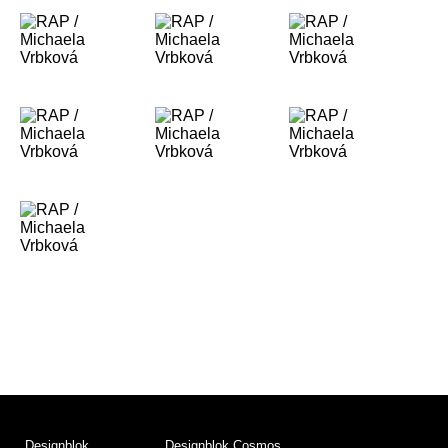
Designblok
Designblok Cosmos