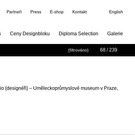
Partneři
Press
E-shop
Kontakt
English
s
Ceny Designbloku
Diploma Selection
Galerie
68
/ 239
(filtrováno)
io (designéři) – Uměleckoprůmyslové museum v Praze,