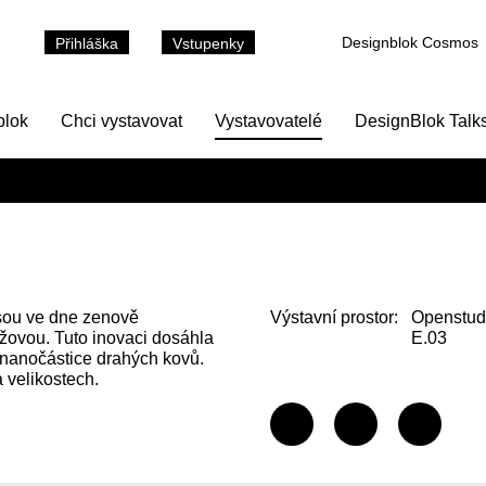
Designblok Cosmos
Přihláška
Vstupenky
blok
Chci vystavovat
Vystavovatelé
DesignBlok Talk
jsou ve dne zenově
Výstavní prostor:
Openstud
nžovou. Tuto inovaci dosáhla
E.03
 nanočástice drahých kovů.
 velikostech.