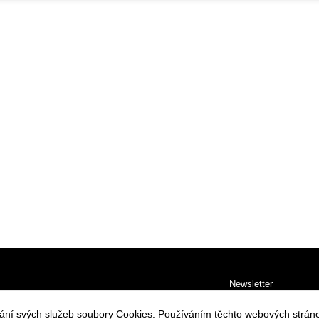
Newsletter
Souhlasím se zpraco
vání svých služeb soubory Cookies. Používáním těchto webových stráne