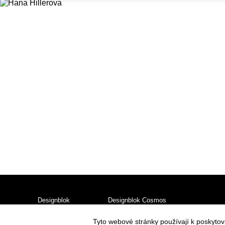
Designblok
Designblok Cosmos
Chci vystavovat
Partneři
Vystavovatelé
Tyto webové stránky používají k poskyto
Press