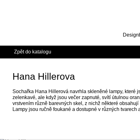
Design
Zpět do katalogu
Hana Hillerova
Sochařka Hana Hillerová navrhla skleněné lampy, které 
zelenkavé, ale když jsou večer zapnuté, svítí útulnou ora
vrstvením různě barevných skel, z nichž některé obsahují
Lampy jsou ručně foukané a dostupné v různých tvarech a