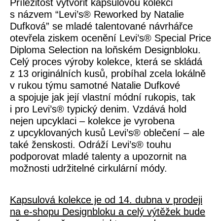
Příležitost vytvořit kapsulovou kolekci
s názvem “Levi’s® Reworked by Natalie
Dufková” se mladé talentované návrhářce
otevřela ziskem ocenění Levi’s® Special Price
Diploma Selection na loňském Designbloku.
Celý proces výroby kolekce, která se skládá
z 13 originálních kusů, probíhal zcela lokálně
v rukou týmu samotné Natalie Dufkové
a spojuje jak její vlastní módní rukopis, tak
i pro Levi’s® typický denim. Vzdává hold
nejen upcyklaci – kolekce je vyrobena
z upcyklovaných kusů Levi’s® oblečení – ale
také ženskosti. Odráží Levi’s® touhu
podporovat mladé talenty a upozornit na
možnosti udržitelné cirkulární módy.
Kapsulová kolekce je od 14. dubna v prodeji
na e-shopu Designbloku a celý výtěžek bude