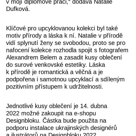
v mojí diplomové práci,
“ dodává Natalie
Dufková.
Klíčové pro upcyklovanou kolekci byl také
motiv přírody a láska k ní. Natalie v přírodě
vidí splynutí ženy se svobodou, proto se pro
nafocení kolekce rozhodla spojit s fotografem
Alexandrem Belem a zasadit kusy oblečení
do surové venkovské estetiky. Láska
k přírodě je romantická a věčná a je
podpořena i samotnou upcyklací a sdíleným
pozitivním přístupem k udržitelnosti.
Jednotlivé kusy oblečení je 14. dubna
2022 možné zakoupit na e-shopu
Designbloku. Částka bude použita na
podporu instalace ukrajinských designérů
a ilustrátorů na Designbloku 2022.