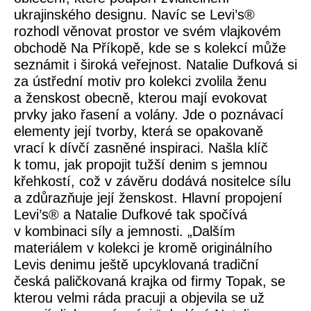
ukrajinského designu. Navíc se Levi’s®
rozhodl věnovat prostor ve svém vlajkovém
obchodě Na Příkopě, kde se s kolekcí může
seznámit i široká veřejnost. Natalie Dufková si
za ústřední motiv pro kolekci zvolila ženu
a ženskost obecně, kterou mají evokovat
prvky jako řasení a volány. Jde o poznávací
elementy její tvorby, která se opakovaně
vrací k dívčí zasněné inspiraci. Našla klíč
k tomu, jak propojit tužší denim s jemnou
křehkostí, což v závěru dodává nositelce sílu
a zdůrazňuje její ženskost. Hlavní propojení
Levi’s® a Natalie Dufkové tak spočívá
v kombinaci síly a jemnosti. „
Dalším
materiálem v kolekci je kromě originálního
Levis denimu ještě upcyklovaná tradiční
česká paličkovaná krajka od firmy Topak, se
kterou velmi ráda pracuji a objevila se už