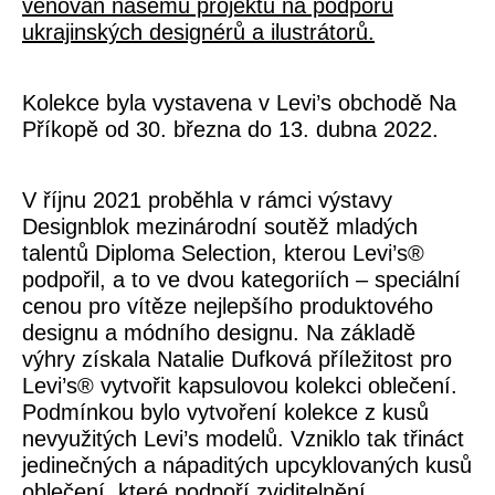
věnován našemu projektu na podporu
ukrajinských designérů a ilustrátorů.
Kolekce byla vystavena v Levi’s obchodě Na
Příkopě od 30. března do 13. dubna 2022.
V říjnu 2021 proběhla v rámci výstavy
Designblok mezinárodní soutěž mladých
talentů Diploma Selection, kterou Levi’s®
podpořil, a to ve dvou kategoriích – speciální
cenou pro vítěze nejlepšího produktového
designu a módního designu. Na základě
výhry získala Natalie Dufková příležitost pro
Levi’s® vytvořit kapsulovou kolekci oblečení.
Podmínkou bylo vytvoření kolekce z kusů
nevyužitých Levi’s modelů. Vzniklo tak třináct
jedinečných a nápaditých upcyklovaných kusů
oblečení, které podpoří zviditelnění