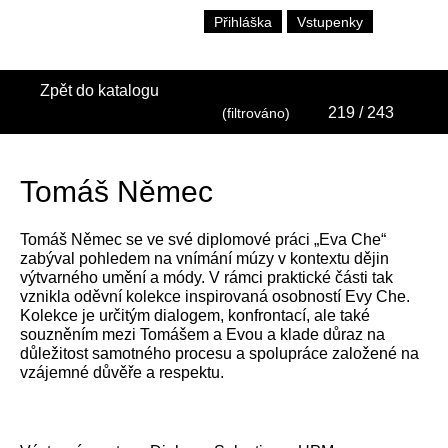
Přihláška
Vstupenky
Zpět do katalogu
219
/ 243
(filtrováno)
Tomáš Němec
Tomáš Němec se ve své diplomové práci „Eva Che“
zabýval pohledem na vnímání múzy v kontextu dějin
výtvarného umění a módy. V rámci praktické části tak
vznikla oděvní kolekce inspirovaná osobností Evy Che.
Kolekce je určitým dialogem, konfrontací, ale také
souzněním mezi Tomášem a Evou a klade důraz na
důležitost samotného procesu a spolupráce založené na
vzájemné důvěře a respektu.