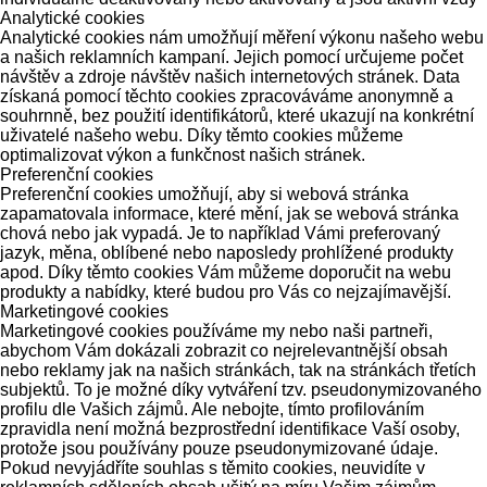
Analytické cookies
Analytické cookies nám umožňují měření výkonu našeho webu
a našich reklamních kampaní. Jejich pomocí určujeme počet
návštěv a zdroje návštěv našich internetových stránek. Data
získaná pomocí těchto cookies zpracováváme anonymně a
souhrnně, bez použití identifikátorů, které ukazují na konkrétní
uživatelé našeho webu. Díky těmto cookies můžeme
optimalizovat výkon a funkčnost našich stránek.
Preferenční cookies
Preferenční cookies umožňují, aby si webová stránka
zapamatovala informace, které mění, jak se webová stránka
chová nebo jak vypadá. Je to například Vámi preferovaný
jazyk, měna, oblíbené nebo naposledy prohlížené produkty
apod. Díky těmto cookies Vám můžeme doporučit na webu
produkty a nabídky, které budou pro Vás co nejzajímavější.
Marketingové cookies
Marketingové cookies používáme my nebo naši partneři,
abychom Vám dokázali zobrazit co nejrelevantnější obsah
nebo reklamy jak na našich stránkách, tak na stránkách třetích
subjektů. To je možné díky vytváření tzv. pseudonymizovaného
profilu dle Vašich zájmů. Ale nebojte, tímto profilováním
zpravidla není možná bezprostřední identifikace Vaší osoby,
protože jsou používány pouze pseudonymizované údaje.
Pokud nevyjádříte souhlas s těmito cookies, neuvidíte v