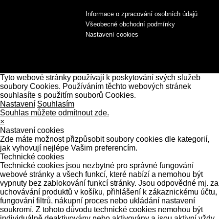
Informace o zpracování osobních údajů
Všeobecné obchodní podmínky
Nastavení cookies
Tyto webové stránky používají k poskytování svých služeb
soubory Cookies. Používáním těchto webových stránek
souhlasíte s použitím souborů Cookies.
Nastavení
Souhlasím
Souhlas můžete odmítnout zde.
×
Nastavení cookies
Zde máte možnost přizpůsobit soubory cookies dle kategorií,
jak vyhovují nejlépe Vašim preferencím.
Technické cookies
Technické cookies jsou nezbytné pro správné fungování
webové stránky a všech funkcí, které nabízí a nemohou být
vypnuty bez zablokování funkcí stránky. Jsou odpovědné mj. za
uchovávání produktů v košíku, přihlášení k zákaznickému účtu,
fungování filtrů, nákupní proces nebo ukládání nastavení
soukromí. Z tohoto důvodu technické cookies nemohou být
individuálně deaktivovány nebo aktivovány a jsou aktivní vždy