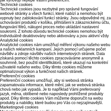
jak vyhovují nejlépe Vašim preferencím.
Technické cookies
Technické cookies jsou nezbytné pro správné fungování
webové stránky a všech funkcí, které nabízí a nemohou být
vypnuty bez zablokování funkcí stránky. Jsou odpovědné mj. za
uchovávání produktů v košíku, přihlášení k zákaznickému účtu,
fungování filtrů, nákupní proces nebo ukládání nastavení
soukromí. Z tohoto důvodu technické cookies nemohou být
individuálně deaktivovány nebo aktivovány a jsou aktivní vždy
Analytické cookies
Analytické cookies nám umožňují měření výkonu našeho webu
a našich reklamních kampaní. Jejich pomocí určujeme počet
návštěv a zdroje návštěv našich internetových stránek. Data
získaná pomocí těchto cookies zpracováváme anonymně a
souhrnně, bez použití identifikátorů, které ukazují na konkrétní
uživatelé našeho webu. Díky těmto cookies můžeme
optimalizovat výkon a funkčnost našich stránek.
Preferenční cookies
Preferenční cookies umožňují, aby si webová stránka
zapamatovala informace, které mění, jak se webová stránka
chová nebo jak vypadá. Je to například Vámi preferovaný
jazyk, měna, oblíbené nebo naposledy prohlížené produkty
apod. Díky těmto cookies Vám můžeme doporučit na webu
produkty a nabídky, které budou pro Vás co nejzajímavější.
Marketingové cookies