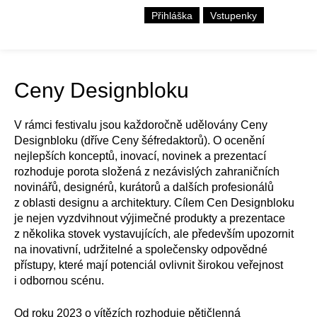
Přihláška
Vstupenky
Ceny Designbloku
V rámci festivalu jsou každoročně udělovány Ceny
Designbloku (dříve Ceny šéfredaktorů). O ocenění
nejlepších konceptů, inovací, novinek a prezentací
rozhoduje porota složená z nezávislých zahraničních
novinářů, designérů, kurátorů a dalších profesionálů
z oblasti designu a architektury. Cílem Cen Designbloku
je nejen vyzdvihnout výjimečné produkty a prezentace
z několika stovek vystavujících, ale především upozornit
na inovativní, udržitelné a společensky odpovědné
přístupy, které mají potenciál ovlivnit širokou veřejnost
i odbornou scénu.
Od roku 2023 o vítězích rozhoduje pětičlenná