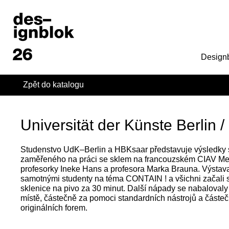
Design
Zpět do katalogu
Universität der Künste Berlin 
Studenstvo UdK–Berlin a HBKsaar představuje výsledky
zaměřeného na práci se sklem na francouzském CIAV Me
profesorky Ineke Hans a profesora Marka Brauna. Výstav
samotnými studenty na téma CONTAIN ! a všichni začali
sklenice na pivo za 30 minut. Další nápady se nabalovaly
místě, částečně za pomoci standardních nástrojů a částečn
originálních forem.