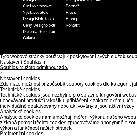
Chci vystavovat
Partneři
Vystavovatelé
Press
DesignBlok Talks
E-shop
Ceny Designbloku
Kontakt
Diploma Selection
Galerie
Tyto webové stránky používají k poskytování svých služeb sou
Nastavení
Souhlasím
Souhlas můžete odmítnout zde.
×
Nastavení cookies
Zde máte možnost přizpůsobit soubory cookies dle kategorií, ja
Technické cookies
Technické cookies jsou nezbytné pro správné fungování webové 
uchovávání produktů v košíku, přihlášení k zákaznickému účtu,
individuálně deaktivovány nebo aktivovány a jsou aktivní vždy
Analytické cookies
Analytické cookies nám umožňují měření výkonu našeho webu a 
získaná pomocí těchto cookies zpracováváme anonymně a souhrn
výkon a funkčnost našich stránek.
Preferenční cookies