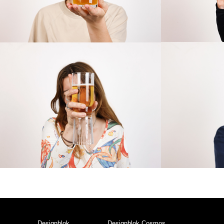
Designblok
Designblok Cosmos