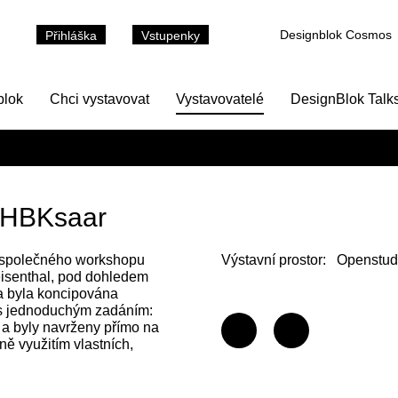
Designblok Cosmos
Přihláška
Vstupenky
blok
Chci vystavovat
Vystavovatelé
DesignBlok Talk
/ HBKsaar
 společného workshopu
Výstavní prostor:
Openstudi
isenthal, pod dohledem
a byla koncipována
 s jednoduchým zadáním:
 a byly navrženy přímo na
ě využitím vlastních,