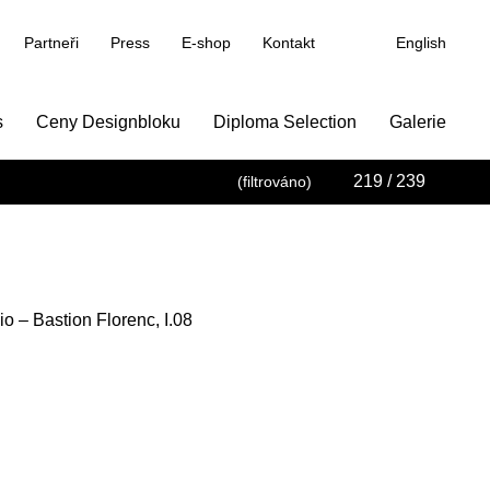
Partneři
Press
E-shop
Kontakt
English
s
Ceny Designbloku
Diploma Selection
Galerie
219
/ 239
(filtrováno)
o – Bastion Florenc, I.08