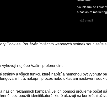
Souhlasím se zpraco
a zasláním marketin
bory Cookies. Používáním těchto webových stránek souhlasíte s
k vyhovují nejlépe Vašim preferencím.
stránky a všech funkcí, které nabízí a nemohou být vypnuty be
 fungování filtrů, nákupní proces nebo ukládání nastavení souk
našich reklamních kampaní. Jejich pomocí určujeme počet návš
ně, bez použití identifikátorů, které ukazují na konkrétní už