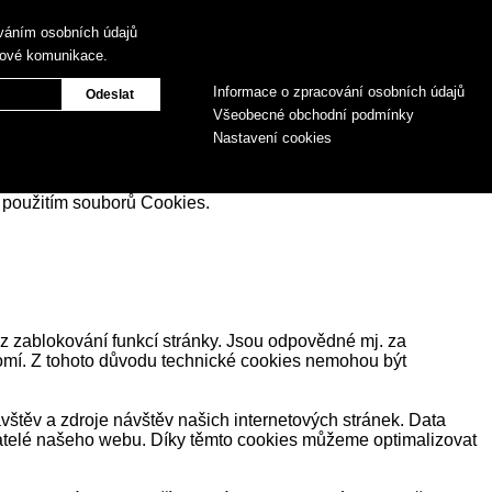
váním osobních údajů
gové komunikace.
Informace o zpracování osobních údajů
Všeobecné obchodní podmínky
Nastavení cookies
 použitím souborů Cookies.
z zablokování funkcí stránky. Jsou odpovědné mj. za
romí. Z tohoto důvodu technické cookies nemohou být
těv a zdroje návštěv našich internetových stránek. Data
ivatelé našeho webu. Díky těmto cookies můžeme optimalizovat