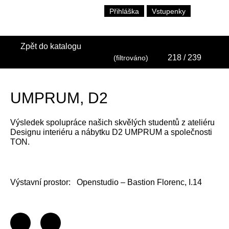
Přihláška
Vstupenky
Zpět do katalogu
218
/ 239
(filtrováno)
UMPRUM, D2
Výsledek spolupráce našich skvělých studentů z ateliéru
Designu interiéru a nábytku D2 UMPRUM a společnosti
TON.
Výstavní prostor:
Openstudio – Bastion Florenc, I.14