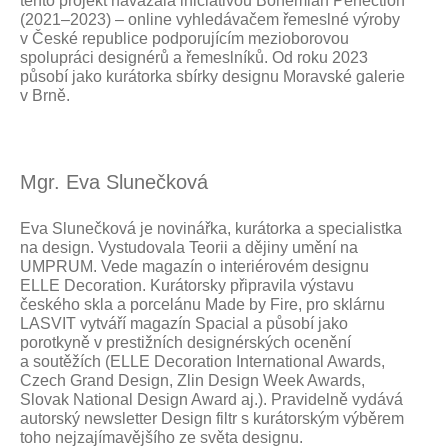
tento projekt navázala iniciativou Bohemian Perfection
(2021–2023) – online vyhledávačem řemeslné výroby
v České republice podporujícím mezioborovou
spolupráci designérů a řemeslníků. Od roku 2023
působí jako kurátorka sbírky designu Moravské galerie
v Brně.
Mgr. Eva Slunečková
Eva Slunečková je novinářka, kurátorka a specialistka
na design. Vystudovala Teorii a dějiny umění na
UMPRUM. Vede magazín o interiérovém designu
ELLE Decoration. Kurátorsky připravila výstavu
českého skla a porcelánu Made by Fire, pro sklárnu
LASVIT vytváří magazín Spacial a působí jako
porotkyně v prestižních designérských ocenění
a soutěžích (ELLE Decoration International Awards,
Czech Grand Design, Zlin Design Week Awards,
Slovak National Design Award aj.). Pravidelně vydává
autorský newsletter Design filtr s kurátorským výběrem
toho nejzajímavějšího ze světa designu.