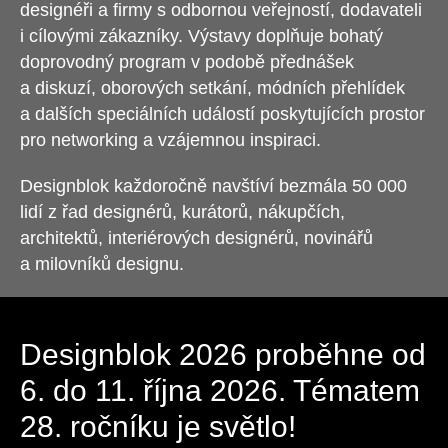
designéři a firmy s odbornou veřejností, dodavateli
i cílovými zákazníky. Výstavy doplňuje bohatý
doprovodný program v podobě přednášek
a diskuzí, oborových setkání, módních přehlídek
a dalších speciálních událostí poskytujících prostor
pro networking a vzájemnou inspiraci.
Designblok každoročně navštíví bezmála 50 000
lidí z řad designérů, kurátorů, nákupčích,
architektů, interiérových designérů, novinářů
a milovníků designu.
Designblok 2026 proběhne od
6. do 11. října 2026. Tématem
28. ročníku je světlo!