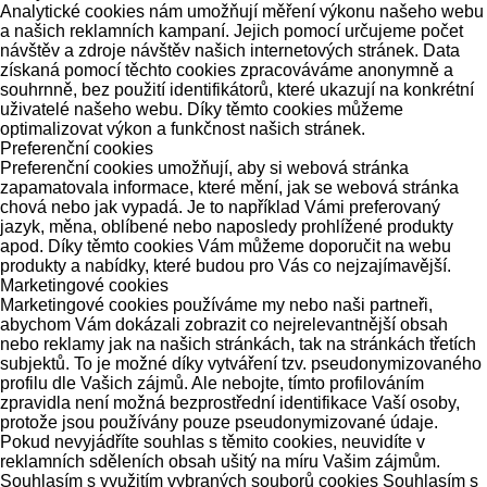
Analytické cookies nám umožňují měření výkonu našeho webu
a našich reklamních kampaní. Jejich pomocí určujeme počet
návštěv a zdroje návštěv našich internetových stránek. Data
získaná pomocí těchto cookies zpracováváme anonymně a
souhrnně, bez použití identifikátorů, které ukazují na konkrétní
uživatelé našeho webu. Díky těmto cookies můžeme
optimalizovat výkon a funkčnost našich stránek.
Preferenční cookies
Preferenční cookies umožňují, aby si webová stránka
zapamatovala informace, které mění, jak se webová stránka
chová nebo jak vypadá. Je to například Vámi preferovaný
jazyk, měna, oblíbené nebo naposledy prohlížené produkty
apod. Díky těmto cookies Vám můžeme doporučit na webu
produkty a nabídky, které budou pro Vás co nejzajímavější.
Marketingové cookies
Marketingové cookies používáme my nebo naši partneři,
abychom Vám dokázali zobrazit co nejrelevantnější obsah
nebo reklamy jak na našich stránkách, tak na stránkách třetích
subjektů. To je možné díky vytváření tzv. pseudonymizovaného
profilu dle Vašich zájmů. Ale nebojte, tímto profilováním
zpravidla není možná bezprostřední identifikace Vaší osoby,
protože jsou používány pouze pseudonymizované údaje.
Pokud nevyjádříte souhlas s těmito cookies, neuvidíte v
reklamních sděleních obsah ušitý na míru Vašim zájmům.
Souhlasím s využitím vybraných souborů cookies
Souhlasím s