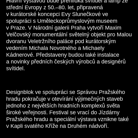
Hlavní výstavou bude přehlídka svítidel a lamp ze
střední Evropy z 50.–80. let, připravená
v kurátorské koncepci Evy Slunečkové ve
spolupráci s Uměleckoprůmyslovým museem
v Praze. V Národní galerii Praha vytvoří Maxim
Velčovský monumentální světelný objekt pro Malou
dvoranu Veletržního paláce pod kurátorským
vedením Michala Novotného a Michaely
Kádnerové. Představeny budou také instalace
a novinky předních českých výrobců a designérů
svítidel.
Designblok ve spolupráci se Správou Pražského
hradu pokračuje v otevírání výjimečných staveb
jednoho z největších hradních komplexů světa
široké veřejnosti. Festival se vrací do Jízdárny
Pražského hradu a speciální výstava vznikne také
v Kapli svatého Kříže na Druhém nádvoří.