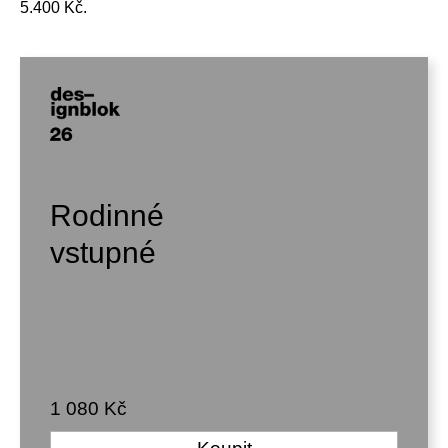
5.400 Kč.
Rodinné
vstupné
1 080 Kč