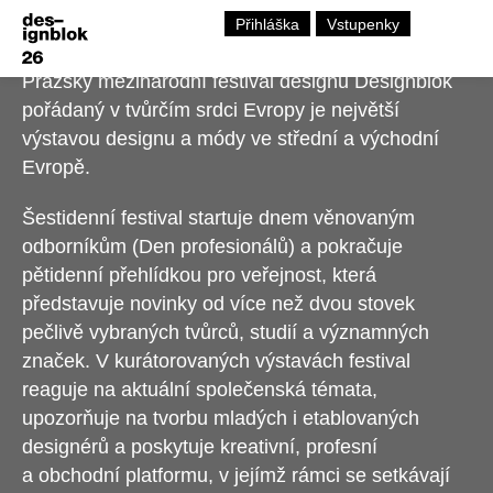
Přihláška
Vstupenky
Pražský mezinárodní festival designu Designblok
pořádaný v tvůrčím srdci Evropy je největší
výstavou designu a módy ve střední a východní
Evropě.
Šestidenní festival startuje dnem věnovaným
odborníkům (Den profesionálů) a pokračuje
pětidenní přehlídkou pro veřejnost, která
představuje novinky od více než dvou stovek
pečlivě vybraných tvůrců, studií a významných
značek. V kurátorovaných výstavách festival
reaguje na aktuální společenská témata,
upozorňuje na tvorbu mladých i etablovaných
designérů a poskytuje kreativní, profesní
a obchodní platformu, v jejímž rámci se setkávají