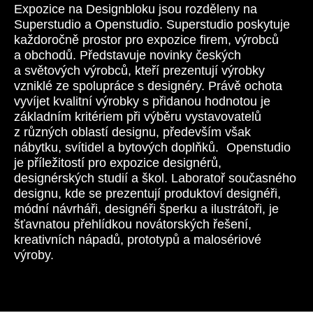
Expozice na Designbloku jsou rozděleny na
Superstudio a Openstudio.
Superstudio
poskytuje
každoročně prostor pro expozice firem, výrobců
a obchodů. Představuje novinky českých
a světových výrobců, kteří prezentují výrobky
vzniklé ze spolupráce s designéry. Právě ochota
vyvíjet kvalitní výrobky s přidanou hodnotou je
základním kritériem při výběru vystavovatelů
z různých oblastí designu, především však
nábytku, svítidel a bytových doplňků.
Openstudio
je příležitostí pro expozice designérů,
designérských studií a škol. Laboratoř současného
designu, kde se prezentují produktoví designéři,
módní návrháři, designéři šperku a ilustrátoři, je
šťavnatou přehlídkou novátorských řešení,
kreativních nápadů, prototypů a malosériové
výroby.