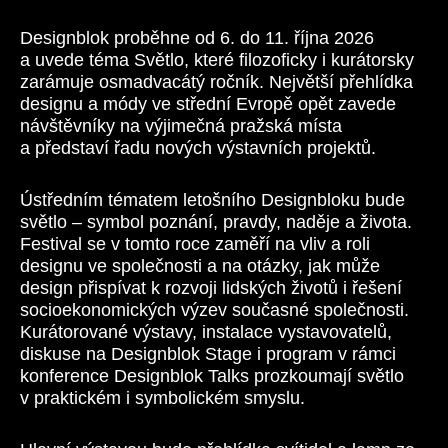
Designblok proběhne od 6. do 11. října 2026
a uvede téma Světlo, které filozoficky i kurátorsky
zarámuje osmadvacátý ročník. Největší přehlídka
designu a módy ve střední Evropě opět zavede
návštěvníky na výjimečná pražská místa
a představí řadu nových výstavních projektů.
Ústředním tématem letošního Designbloku bude
světlo – symbol poznání, pravdy, naděje a života.
Festival se v tomto roce zaměří na vliv a roli
designu ve společnosti a na otázky, jak může
design přispívat k rozvoji lidských životů i řešení
socioekonomických výzev současné společnosti.
Kurátorované výstavy, instalace vystavovatelů,
diskuse na Designblok Stage i program v rámci
konference Designblok Talks prozkoumají světlo
v praktickém i symbolickém smyslu.