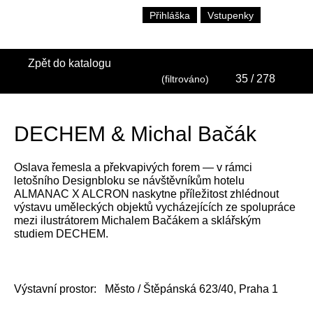
Přihláška
Vstupenky
Zpět do katalogu
35
/ 278
(filtrováno)
DECHEM & Michal Bačák
Oslava řemesla a překvapivých forem — v rámci
letošního Designbloku se návštěvníkům hotelu
ALMANAC X ALCRON naskytne příležitost zhlédnout
výstavu uměleckých objektů vycházejících ze spolupráce
mezi ilustrátorem Michalem Bačákem a sklářským
studiem DECHEM.
Výstavní prostor:
Město / Štěpánská 623/40, Praha 1