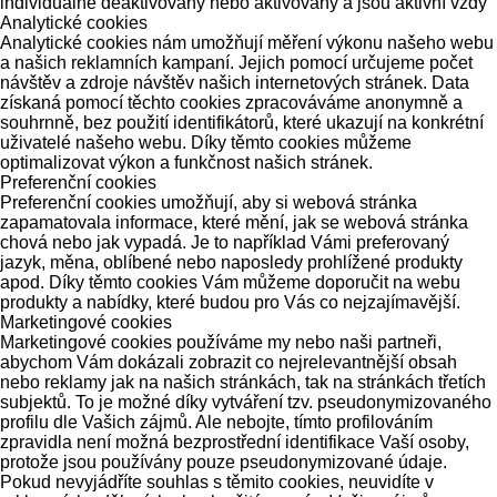
individuálně deaktivovány nebo aktivovány a jsou aktivní vždy
Analytické cookies
Analytické cookies nám umožňují měření výkonu našeho webu
a našich reklamních kampaní. Jejich pomocí určujeme počet
návštěv a zdroje návštěv našich internetových stránek. Data
získaná pomocí těchto cookies zpracováváme anonymně a
souhrnně, bez použití identifikátorů, které ukazují na konkrétní
uživatelé našeho webu. Díky těmto cookies můžeme
optimalizovat výkon a funkčnost našich stránek.
Preferenční cookies
Preferenční cookies umožňují, aby si webová stránka
zapamatovala informace, které mění, jak se webová stránka
chová nebo jak vypadá. Je to například Vámi preferovaný
jazyk, měna, oblíbené nebo naposledy prohlížené produkty
apod. Díky těmto cookies Vám můžeme doporučit na webu
produkty a nabídky, které budou pro Vás co nejzajímavější.
Marketingové cookies
Marketingové cookies používáme my nebo naši partneři,
abychom Vám dokázali zobrazit co nejrelevantnější obsah
nebo reklamy jak na našich stránkách, tak na stránkách třetích
subjektů. To je možné díky vytváření tzv. pseudonymizovaného
profilu dle Vašich zájmů. Ale nebojte, tímto profilováním
zpravidla není možná bezprostřední identifikace Vaší osoby,
protože jsou používány pouze pseudonymizované údaje.
Pokud nevyjádříte souhlas s těmito cookies, neuvidíte v