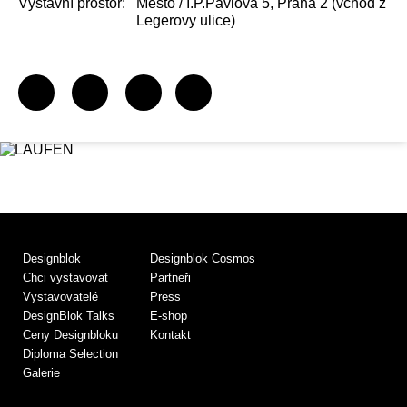
Výstavní prostor:
Město / I.P.Pavlova 5, Praha 2 (vchod z
Legerovy ulice)
Designblok
Designblok Cosmos
Chci vystavovat
Partneři
Vystavovatelé
Press
DesignBlok Talks
E-shop
Ceny Designbloku
Kontakt
Diploma Selection
Galerie