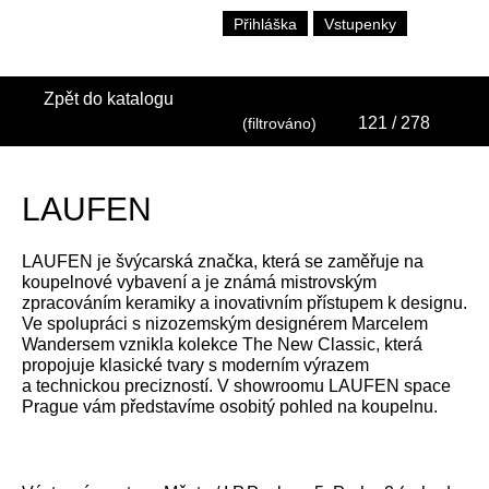
Přihláška
Vstupenky
Zpět do katalogu
121
/ 278
(filtrováno)
LAUFEN
LAUFEN je švýcarská značka, která se zaměřuje na
koupelnové vybavení a je známá mistrovským
zpracováním keramiky a inovativním přístupem k designu.
Ve spolupráci s nizozemským designérem Marcelem
Wandersem vznikla kolekce The New Classic, která
propojuje klasické tvary s moderním výrazem
a technickou precizností. V showroomu LAUFEN space
Prague vám představíme osobitý pohled na koupelnu.