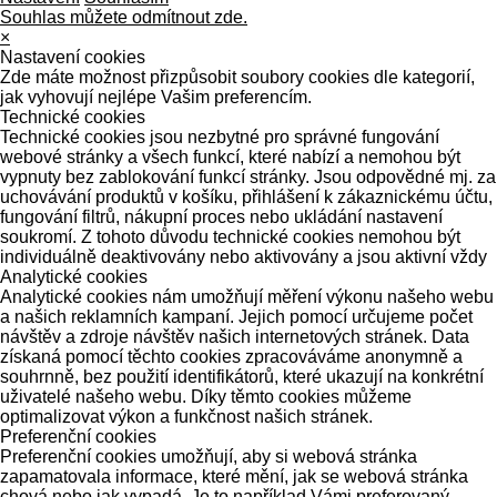
Souhlas můžete odmítnout zde.
×
Nastavení cookies
Zde máte možnost přizpůsobit soubory cookies dle kategorií,
jak vyhovují nejlépe Vašim preferencím.
Technické cookies
Technické cookies jsou nezbytné pro správné fungování
webové stránky a všech funkcí, které nabízí a nemohou být
vypnuty bez zablokování funkcí stránky. Jsou odpovědné mj. za
uchovávání produktů v košíku, přihlášení k zákaznickému účtu,
fungování filtrů, nákupní proces nebo ukládání nastavení
soukromí. Z tohoto důvodu technické cookies nemohou být
individuálně deaktivovány nebo aktivovány a jsou aktivní vždy
Analytické cookies
Analytické cookies nám umožňují měření výkonu našeho webu
a našich reklamních kampaní. Jejich pomocí určujeme počet
návštěv a zdroje návštěv našich internetových stránek. Data
získaná pomocí těchto cookies zpracováváme anonymně a
souhrnně, bez použití identifikátorů, které ukazují na konkrétní
uživatelé našeho webu. Díky těmto cookies můžeme
optimalizovat výkon a funkčnost našich stránek.
Preferenční cookies
Preferenční cookies umožňují, aby si webová stránka
zapamatovala informace, které mění, jak se webová stránka
chová nebo jak vypadá. Je to například Vámi preferovaný