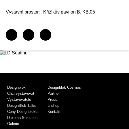
Výstavní prostor:
Křižíkův pavilon B, KB.05
Designblok
Designblok Cosmos
Chci vystavovat
Partneři
Vystavovatelé
Press
DesignBlok Talks
E-shop
Ceny Designbloku
Kontakt
Diploma Selection
Galerie