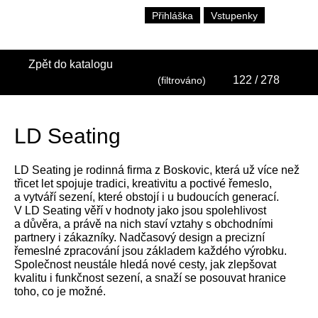
Přihláška
Vstupenky
Zpět do katalogu
122
/ 278
(filtrováno)
LD Seating
LD Seating je rodinná firma z Boskovic, která už více než
třicet let spojuje tradici, kreativitu a poctivé řemeslo,
a vytváří sezení, které obstojí i u budoucích generací.
V LD Seating věří v hodnoty jako jsou spolehlivost
a důvěra, a právě na nich staví vztahy s obchodními
partnery i zákazníky. Nadčasový design a precizní
řemeslné zpracování jsou základem každého výrobku.
Společnost neustále hledá nové cesty, jak zlepšovat
kvalitu i funkčnost sezení, a snaží se posouvat hranice
toho, co je možné.