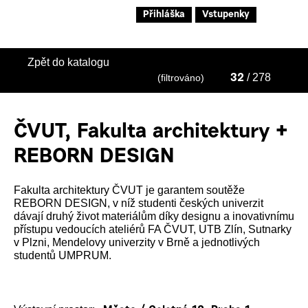
Přihláška
Vstupenky
Zpět do katalogu
/ 278
(filtrováno)
32
ČVUT, Fakulta architektury +
REBORN DESIGN
Fakulta architektury ČVUT je garantem soutěže
REBORN DESIGN, v níž studenti českých univerzit
dávají druhý život materiálům díky designu a inovativnímu
přístupu vedoucích ateliérů FA ČVUT, UTB Zlín, Sutnarky
v Plzni, Mendelovy univerzity v Brně a jednotlivých
studentů UMPRUM.