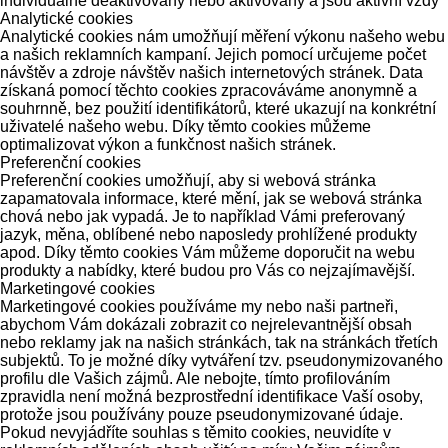
individuálně deaktivovány nebo aktivovány a jsou aktivní vždy
Analytické cookies
Analytické cookies nám umožňují měření výkonu našeho webu
a našich reklamních kampaní. Jejich pomocí určujeme počet
návštěv a zdroje návštěv našich internetových stránek. Data
získaná pomocí těchto cookies zpracováváme anonymně a
souhrnně, bez použití identifikátorů, které ukazují na konkrétní
uživatelé našeho webu. Díky těmto cookies můžeme
optimalizovat výkon a funkčnost našich stránek.
Preferenční cookies
Preferenční cookies umožňují, aby si webová stránka
zapamatovala informace, které mění, jak se webová stránka
chová nebo jak vypadá. Je to například Vámi preferovaný
jazyk, měna, oblíbené nebo naposledy prohlížené produkty
apod. Díky těmto cookies Vám můžeme doporučit na webu
produkty a nabídky, které budou pro Vás co nejzajímavější.
Marketingové cookies
Marketingové cookies používáme my nebo naši partneři,
abychom Vám dokázali zobrazit co nejrelevantnější obsah
nebo reklamy jak na našich stránkách, tak na stránkách třetích
subjektů. To je možné díky vytváření tzv. pseudonymizovaného
profilu dle Vašich zájmů. Ale nebojte, tímto profilováním
zpravidla není možná bezprostřední identifikace Vaší osoby,
protože jsou používány pouze pseudonymizované údaje.
Pokud nevyjádříte souhlas s těmito cookies, neuvidíte v