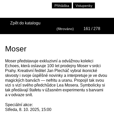
Přihláška
Vstupenky
Zpět do katalogu
161
/ 278
(filtrováno)
Moser
Moser představuje exkluzivní a odvážnou kolekci
Echoes, která oslavuje 100 let prodejny Moser v srdci
Prahy. Kreativní ředitel Jan Plecháč vybral ikonické
skvosty i svoje úspěšné novinky a interpretuje je ve dvou
magických barvách — nefritu a uranu. Propojil tak svou
vizi s vizí svého předchůdce Lea Mosera. Symbolicky si
tak předávají štafetu v úžasném experimentu s barvami
a v odvaze snít.
Speciální akce:
Středa, 8. 10. 2025, 15:00