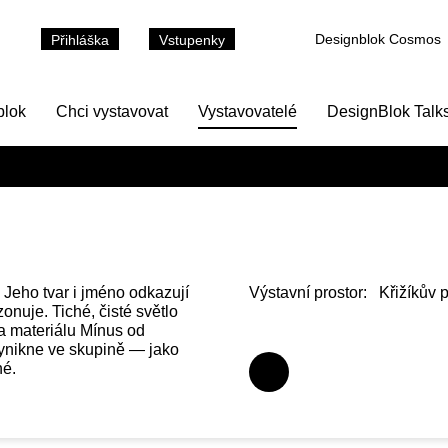
Designblok Cosmos
Přihláška
Vstupenky
blok
Chci vystavovat
Vystavovatelé
DesignBlok Talk
i. Jeho tvar i jméno odkazují
Výstavní prostor:
Křižíkův 
onuje. Tiché, čisté světlo
a materiálu Mínus od
c vynikne ve skupině — jako
né.