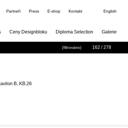
Partneři
Press
E-shop
Kontakt
English
s
Ceny Designbloku
Diploma Selection
Galerie
162
/ 278
(filtrováno)
pavilon B, KB.26