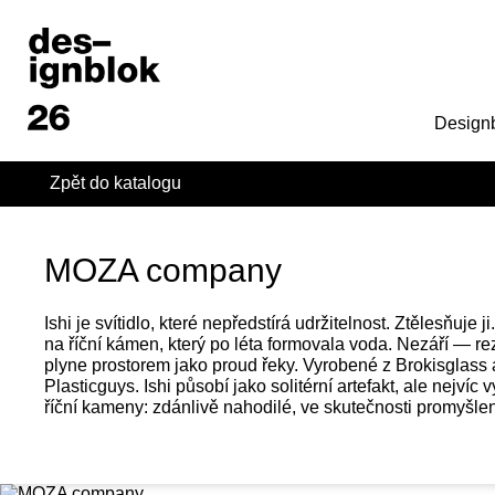
Design
Zpět do katalogu
MOZA company
Ishi je svítidlo, které nepředstírá udržitelnost. Ztělesňuje j
na říční kámen, který po léta formovala voda. Nezáří — rez
plyne prostorem jako proud řeky. Vyrobené z Brokisglass 
Plasticguys. Ishi působí jako solitérní artefakt, ale nejví
říční kameny: zdánlivě nahodilé, ve skutečnosti promyšle