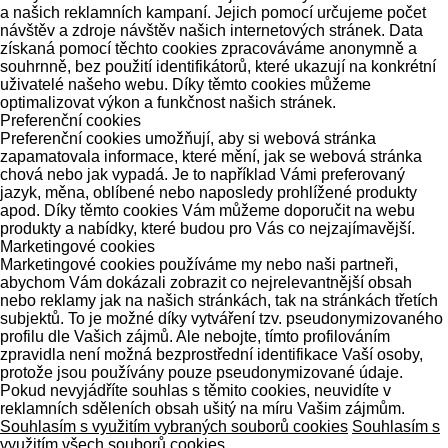
a našich reklamních kampaní. Jejich pomocí určujeme počet
návštěv a zdroje návštěv našich internetových stránek. Data
získaná pomocí těchto cookies zpracováváme anonymně a
souhrnně, bez použití identifikátorů, které ukazují na konkrétní
uživatelé našeho webu. Díky těmto cookies můžeme
optimalizovat výkon a funkčnost našich stránek.
Preferenční cookies
Preferenční cookies umožňují, aby si webová stránka
zapamatovala informace, které mění, jak se webová stránka
chová nebo jak vypadá. Je to například Vámi preferovaný
jazyk, měna, oblíbené nebo naposledy prohlížené produkty
apod. Díky těmto cookies Vám můžeme doporučit na webu
produkty a nabídky, které budou pro Vás co nejzajímavější.
Marketingové cookies
Marketingové cookies používáme my nebo naši partneři,
abychom Vám dokázali zobrazit co nejrelevantnější obsah
nebo reklamy jak na našich stránkách, tak na stránkách třetích
subjektů. To je možné díky vytváření tzv. pseudonymizovaného
profilu dle Vašich zájmů. Ale nebojte, tímto profilováním
zpravidla není možná bezprostřední identifikace Vaší osoby,
protože jsou používány pouze pseudonymizované údaje.
Pokud nevyjádříte souhlas s těmito cookies, neuvidíte v
reklamních sděleních obsah ušitý na míru Vašim zájmům.
Souhlasím s využitím vybraných souborů cookies
Souhlasím s
využitím všech souborů cookies