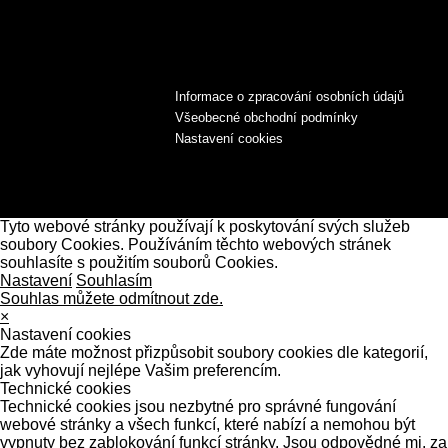
Informace o zpracování osobních údajů
Všeobecné obchodní podmínky
Nastavení cookies
Tyto webové stránky používají k poskytování svých služeb
soubory Cookies. Používáním těchto webových stránek
souhlasíte s použitím souborů Cookies.
Nastavení
Souhlasím
Souhlas můžete odmítnout zde.
×
Nastavení cookies
Zde máte možnost přizpůsobit soubory cookies dle kategorií,
jak vyhovují nejlépe Vašim preferencím.
Technické cookies
Technické cookies jsou nezbytné pro správné fungování
webové stránky a všech funkcí, které nabízí a nemohou být
vypnuty bez zablokování funkcí stránky. Jsou odpovědné mj. za