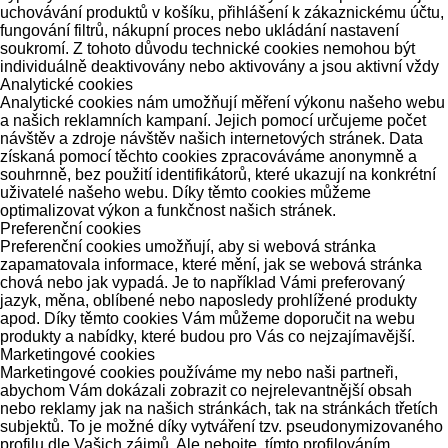
uchovávání produktů v košíku, přihlášení k zákaznickému účtu,
fungování filtrů, nákupní proces nebo ukládání nastavení
soukromí. Z tohoto důvodu technické cookies nemohou být
individuálně deaktivovány nebo aktivovány a jsou aktivní vždy
Analytické cookies
Analytické cookies nám umožňují měření výkonu našeho webu
a našich reklamních kampaní. Jejich pomocí určujeme počet
návštěv a zdroje návštěv našich internetových stránek. Data
získaná pomocí těchto cookies zpracováváme anonymně a
souhrnně, bez použití identifikátorů, které ukazují na konkrétní
uživatelé našeho webu. Díky těmto cookies můžeme
optimalizovat výkon a funkčnost našich stránek.
Preferenční cookies
Preferenční cookies umožňují, aby si webová stránka
zapamatovala informace, které mění, jak se webová stránka
chová nebo jak vypadá. Je to například Vámi preferovaný
jazyk, měna, oblíbené nebo naposledy prohlížené produkty
apod. Díky těmto cookies Vám můžeme doporučit na webu
produkty a nabídky, které budou pro Vás co nejzajímavější.
Marketingové cookies
Marketingové cookies používáme my nebo naši partneři,
abychom Vám dokázali zobrazit co nejrelevantnější obsah
nebo reklamy jak na našich stránkách, tak na stránkách třetích
subjektů. To je možné díky vytváření tzv. pseudonymizovaného
profilu dle Vašich zájmů. Ale nebojte, tímto profilováním