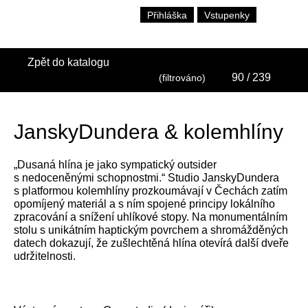
Přihláška
Vstupenky
Zpět do katalogu
90
/ 239
(filtrováno)
JanskyDundera & kolemhlíny
„Dusaná hlína je jako sympatický outsider
s nedoceněnými schopnostmi.“ Studio JanskyDundera
s platformou kolemhlíny prozkoumávají v Čechách zatím
opomíjený materiál a s ním spojené principy lokálního
zpracování a snížení uhlíkové stopy. Na monumentálním
stolu s unikátním haptickým povrchem a shromážděných
datech dokazují, že zušlechtěná hlína otevírá další dveře
udržitelnosti.