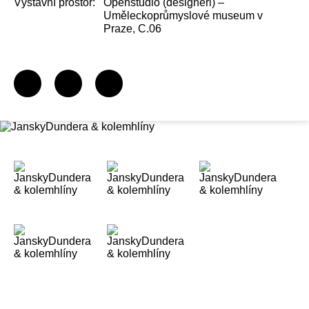
Výstavní prostor:
Openstudio (designéři) –
Uměleckoprůmyslové museum v
Praze, C.06