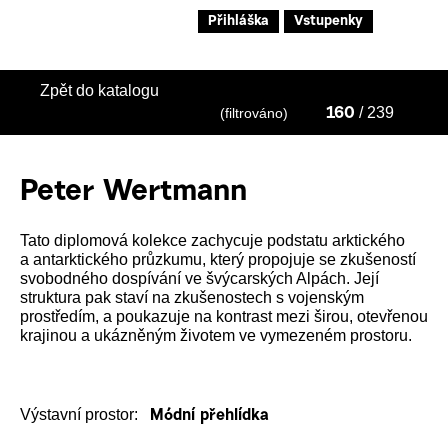
Přihláška
Vstupenky
Zpět do katalogu
/ 239
(filtrováno)
160
Peter Wertmann
Tato diplomová kolekce zachycuje podstatu arktického
a antarktického průzkumu, který propojuje se zkušeností
svobodného dospívání ve švýcarských Alpách. Její
struktura pak staví na zkušenostech s vojenským
prostředím, a poukazuje na kontrast mezi širou, otevřenou
krajinou a ukázněným životem ve vymezeném prostoru.
Výstavní prostor:
Módní přehlídka