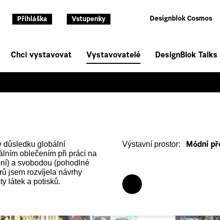
Designblok Cosmos
Přihláška
Vstupenky
Chci vystavovat
Vystavovatelé
DesignBlok Talks
 důsledku globální
Výstavní prostor:
Módní př
lním oblečením při práci na
ení) a svobodou (pohodlné
arů jsem rozvíjela návrhy
y látek a potisků.