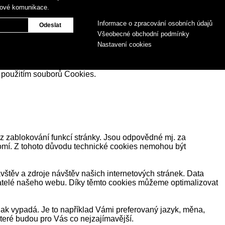
gové komunikace.
Informace o zpracování osobních údajů
Všeobecné obchodní podmínky
Nastavení cookies
 použitím souborů Cookies.
z zablokování funkcí stránky. Jsou odpovědné mj. za
romí. Z tohoto důvodu technické cookies nemohou být
těv a zdroje návštěv našich internetových stránek. Data
ivatelé našeho webu. Díky těmto cookies můžeme optimalizovat
ak vypadá. Je to například Vámi preferovaný jazyk, měna,
eré budou pro Vás co nejzajímavější.