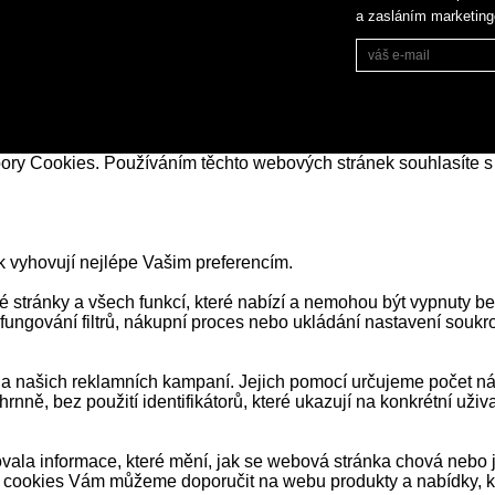
a zasláním marketin
bory Cookies. Používáním těchto webových stránek souhlasíte s
k vyhovují nejlépe Vašim preferencím.
stránky a všech funkcí, které nabízí a nemohou být vypnuty be
 fungování filtrů, nákupní proces nebo ukládání nastavení souk
našich reklamních kampaní. Jejich pomocí určujeme počet návš
ně, bez použití identifikátorů, které ukazují na konkrétní už
ala informace, které mění, jak se webová stránka chová nebo j
 cookies Vám můžeme doporučit na webu produkty a nabídky, kt