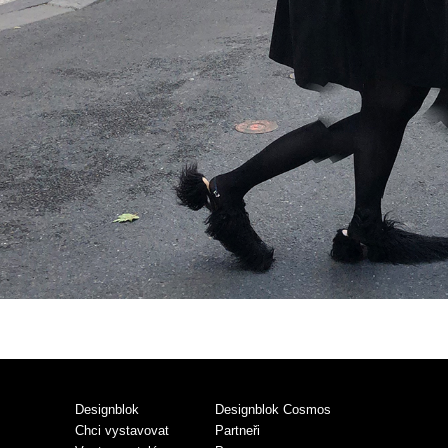
Designblok
Designblok Cosmos
Chci vystavovat
Partneři