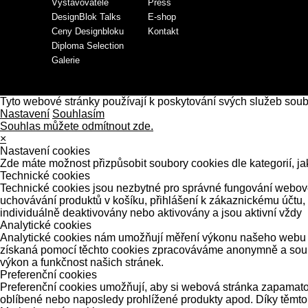
Vystavovatelé
Press
DesignBlok Talks
E-shop
Ceny Designbloku
Kontakt
Diploma Selection
Galerie
Tyto webové stránky používají k poskytování svých služeb sou
Nastavení
Souhlasím
Souhlas můžete odmítnout zde.
×
Nastavení cookies
Zde máte možnost přizpůsobit soubory cookies dle kategorií, ja
Technické cookies
Technické cookies jsou nezbytné pro správné fungování webové 
uchovávání produktů v košíku, přihlášení k zákaznickému účtu,
individuálně deaktivovány nebo aktivovány a jsou aktivní vždy
Analytické cookies
Analytické cookies nám umožňují měření výkonu našeho webu a 
získaná pomocí těchto cookies zpracováváme anonymně a souhrn
výkon a funkčnost našich stránek.
Preferenční cookies
Preferenční cookies umožňují, aby si webová stránka zapamatov
oblíbené nebo naposledy prohlížené produkty apod. Díky těmto