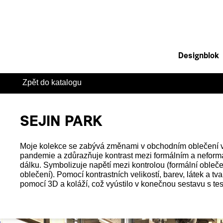
Designblok
Zpět do katalogu
SEJIN PARK
Moje kolekce se zabývá změnami v obchodním oblečení v
pandemie a zdůrazňuje kontrast mezi formálním a neformá
dálku. Symbolizuje napětí mezi kontrolou (formální obleč
oblečení). Pomocí kontrastních velikostí, barev, látek a tv
pomocí 3D a koláží, což vyústilo v konečnou sestavu s test