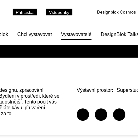
Designblok Cosmos
Přihláška
Vstupenky
blok
Chci vystavovat
Vystavovatelé
DesignBlok Talk
designu, zpracování
Výstavní prostor:
Superstud
dlení v prostředí, které se
radostnější. Tento pocit vás
ěláte kávu, při vaření
za to.