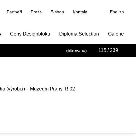
Partneři
Press
E-shop
Kontakt
English
s
Ceny Designbloku
Diploma Selection
Galerie
115
/ 239
(filtrováno)
io (výrobci) – Muzeum Prahy, R.02