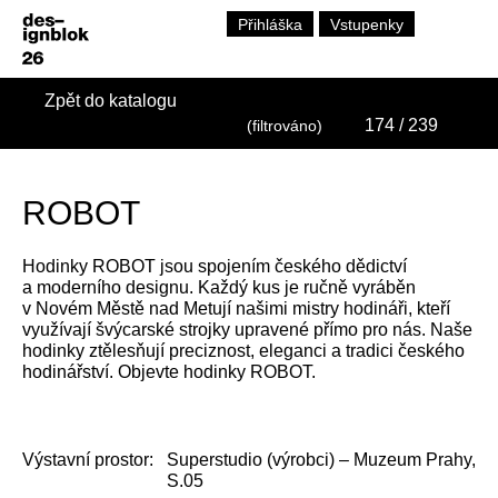
Přihláška
Vstupenky
Zpět do katalogu
174
/ 239
(filtrováno)
ROBOT
Hodinky ROBOT jsou spojením českého dědictví
a moderního designu. Každý kus je ručně vyráběn
v Novém Městě nad Metují našimi mistry hodináři, kteří
využívají švýcarské strojky upravené přímo pro nás. Naše
hodinky ztělesňují preciznost, eleganci a tradici českého
hodinářství. Objevte hodinky ROBOT.
Výstavní prostor:
Superstudio (výrobci) – Muzeum Prahy,
S.05