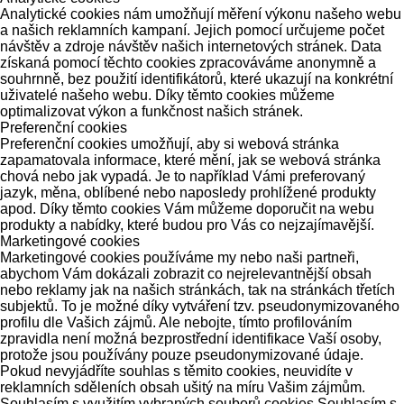
Analytické cookies nám umožňují měření výkonu našeho webu
a našich reklamních kampaní. Jejich pomocí určujeme počet
návštěv a zdroje návštěv našich internetových stránek. Data
získaná pomocí těchto cookies zpracováváme anonymně a
souhrnně, bez použití identifikátorů, které ukazují na konkrétní
uživatelé našeho webu. Díky těmto cookies můžeme
optimalizovat výkon a funkčnost našich stránek.
Preferenční cookies
Preferenční cookies umožňují, aby si webová stránka
zapamatovala informace, které mění, jak se webová stránka
chová nebo jak vypadá. Je to například Vámi preferovaný
jazyk, měna, oblíbené nebo naposledy prohlížené produkty
apod. Díky těmto cookies Vám můžeme doporučit na webu
produkty a nabídky, které budou pro Vás co nejzajímavější.
Marketingové cookies
Marketingové cookies používáme my nebo naši partneři,
abychom Vám dokázali zobrazit co nejrelevantnější obsah
nebo reklamy jak na našich stránkách, tak na stránkách třetích
subjektů. To je možné díky vytváření tzv. pseudonymizovaného
profilu dle Vašich zájmů. Ale nebojte, tímto profilováním
zpravidla není možná bezprostřední identifikace Vaší osoby,
protože jsou používány pouze pseudonymizované údaje.
Pokud nevyjádříte souhlas s těmito cookies, neuvidíte v
reklamních sděleních obsah ušitý na míru Vašim zájmům.
Souhlasím s využitím vybraných souborů cookies
Souhlasím s