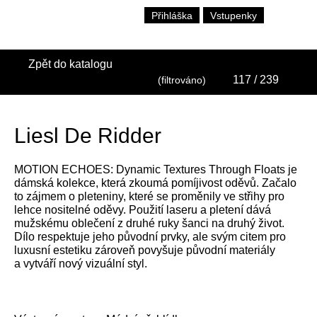
Přihláška
Vstupenky
Zpět do katalogu
117
/ 239
(filtrováno)
Liesl De Ridder
MOTION ECHOES: Dynamic Textures Through Floats je
dámská kolekce, která zkoumá pomíjivost oděvů. Začalo
to zájmem o pleteniny, které se proměnily ve střihy pro
lehce nositelné oděvy. Použití laseru a pletení dává
mužskému oblečení z druhé ruky šanci na druhý život.
Dílo respektuje jeho původní prvky, ale svým citem pro
luxusní estetiku zároveň povyšuje původní materiály
a vytváří nový vizuální styl.