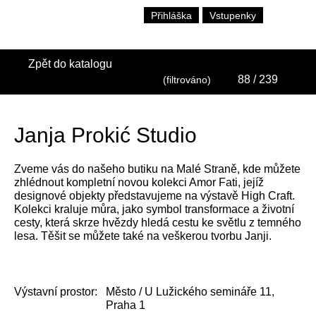
Přihláška
Vstupenky
Zpět do katalogu
88
/ 239
(filtrováno)
Janja Prokić Studio
Zveme vás do našeho butiku na Malé Straně, kde můžete
zhlédnout kompletní novou kolekci Amor Fati, jejíž
designové objekty představujeme na výstavě High Craft.
Kolekci kraluje můra, jako symbol transformace a životní
cesty, která skrze hvězdy hledá cestu ke světlu z temného
lesa. Těšit se můžete také na veškerou tvorbu Janji.
Výstavní prostor:
Město / U Lužického semináře 11,
Praha 1