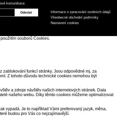
gové komunikace.
Informace o zpracování osobních údajů
Všeobecné obchodní podmínky
Nastavení cookies
 použitím souborů Cookies.
z zablokování funkcí stránky. Jsou odpovědné mj. za
romí. Z tohoto důvodu technické cookies nemohou být
těv a zdroje návštěv našich internetových stránek. Data
ivatelé našeho webu. Díky těmto cookies můžeme optimalizovat
ak vypadá. Je to například Vámi preferovaný jazyk, měna,
eré budou pro Vás co nejzajímavější.