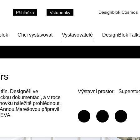
Designblok Cosmos
Přihláška
Vstupenky
blok
Chci vystavovat
Vystavovatelé
DesignBlok Talk
rs
třín. Designéři ve
Výstavní prostor:
Superstu
ickou dokumentaci, a v roce
anovku náležitě prohlédnout,
 Annou Marešovou připravili
SEVA.