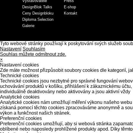
Vystavovatelé
Press
DesignBlok Talks
E-shop
Ceny Designbloku
Kontakt
Diploma Selection
Galerie
Tyto webové stránky používají k poskytování svých služeb sou
Nastavení
Souhlasím
Souhlas můžete odmítnout zde.
×
Nastavení cookies
Zde máte možnost přizpůsobit soubory cookies dle kategorií, ja
Technické cookies
Technické cookies jsou nezbytné pro správné fungování webové 
uchovávání produktů v košíku, přihlášení k zákaznickému účtu,
individuálně deaktivovány nebo aktivovány a jsou aktivní vždy
Analytické cookies
Analytické cookies nám umožňují měření výkonu našeho webu a 
získaná pomocí těchto cookies zpracováváme anonymně a souhrn
výkon a funkčnost našich stránek.
Preferenční cookies
Preferenční cookies umožňují, aby si webová stránka zapamatov
oblíbené nebo naposledy prohlížené produkty apod. Díky těmto