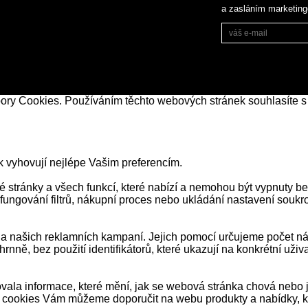
a zasláním marketin
bory Cookies. Používáním těchto webových stránek souhlasíte s
k vyhovují nejlépe Vašim preferencím.
stránky a všech funkcí, které nabízí a nemohou být vypnuty be
 fungování filtrů, nákupní proces nebo ukládání nastavení souk
našich reklamních kampaní. Jejich pomocí určujeme počet návš
ně, bez použití identifikátorů, které ukazují na konkrétní už
ala informace, které mění, jak se webová stránka chová nebo j
 cookies Vám můžeme doporučit na webu produkty a nabídky, kt