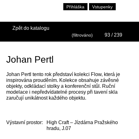
Přihláška
Vstupenky
Zpět do katalogu
93
/ 239
(filtrováno)
Johan Pertl
Johan Pertl tento rok představí kolekci Flow, která je
inspirována prouděním. Kolekce obsahuje závěsné
objekty, odkládací stolky a konferenční stůl. Ruční
modelace i nepředvídatelné procesy při tavení skla
zaručují unikátnost každého objektu.
Výstavní prostor:
High Craft – Jízdárna Pražského
hradu, J.07