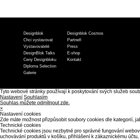
Designblok
Designblok Cosmos
Chci vystavovat
Partneři
Vystavovatelé
Press
DesignBlok Talks
E-shop
Ceny Designbloku
Kontakt
Diploma Selection
Galerie
Tyto webové stránky používají k poskytování svých služeb sou
Nastavení
Souhlasím
Souhlas můžete odmítnout zde.
×
Nastavení cookies
Zde máte možnost přizpůsobit soubory cookies dle kategorií, ja
Technické cookies
Technické cookies jsou nezbytné pro správné fungování webové 
uchovávání produktů v košíku, přihlášení k zákaznickému účtu,