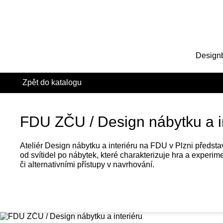
Design
Zpět do katalogu
FDU ZČU / Design nábytku a i
Ateliér Design nábytku a interiéru na FDU v Plzni představí
od svítidel po nábytek, které charakterizuje hra a experim
či alternativními přístupy v navrhování.