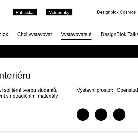
Designblok Cosmos
Přihláška
Vstupenky
blok
Chci vystavovat
Vystavovatelé
DesignBlok Talk
nteriéru
 solitérní tvorbu studentů,
Výstavní prostor:
Openstudi
ent s netradičními materiály