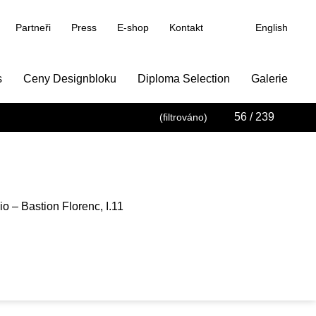
Partneři
Press
E-shop
Kontakt
English
s
Ceny Designbloku
Diploma Selection
Galerie
56
/ 239
(filtrováno)
o – Bastion Florenc, I.11