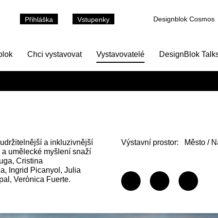
Designblok Cosmos
Přihláška
Vstupenky
blok
Chci vystavovat
Vystavovatelé
DesignBlok Talk
držitelnější a inkluzivnější
Výstavní prostor:
Město / N
y a umělecké myšlení snaží
uga, Cristina
, Ingrid Picanyol, Julia
pal, Verònica Fuerte.