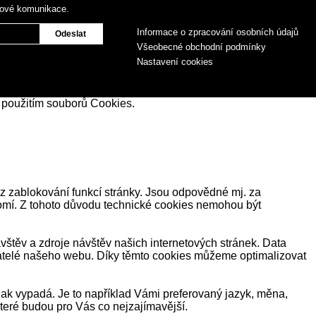
gové komunikace.
Informace o zpracování osobních údajů
Všeobecné obchodní podmínky
Nastavení cookies
 použitím souborů Cookies.
z zablokování funkcí stránky. Jsou odpovědné mj. za
romí. Z tohoto důvodu technické cookies nemohou být
těv a zdroje návštěv našich internetových stránek. Data
ivatelé našeho webu. Díky těmto cookies můžeme optimalizovat
ak vypadá. Je to například Vámi preferovaný jazyk, měna,
eré budou pro Vás co nejzajímavější.