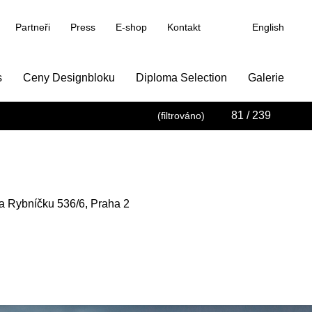
Partneři
Press
E-shop
Kontakt
English
s
Ceny Designbloku
Diploma Selection
Galerie
81
/ 239
(filtrováno)
a Rybníčku 536/6, Praha 2