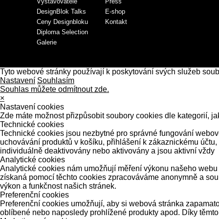
Vystavovatelé
Press
DesignBlok Talks
E-shop
Ceny Designbloku
Kontakt
Diploma Selection
Galerie
Tyto webové stránky používají k poskytování svých služeb sou
Nastavení
Souhlasím
Souhlas můžete odmítnout zde.
×
Nastavení cookies
Zde máte možnost přizpůsobit soubory cookies dle kategorií, ja
Technické cookies
Technické cookies jsou nezbytné pro správné fungování webové 
uchovávání produktů v košíku, přihlášení k zákaznickému účtu,
individuálně deaktivovány nebo aktivovány a jsou aktivní vždy
Analytické cookies
Analytické cookies nám umožňují měření výkonu našeho webu a 
získaná pomocí těchto cookies zpracováváme anonymně a souhrn
výkon a funkčnost našich stránek.
Preferenční cookies
Preferenční cookies umožňují, aby si webová stránka zapamatov
oblíbené nebo naposledy prohlížené produkty apod. Díky těmto