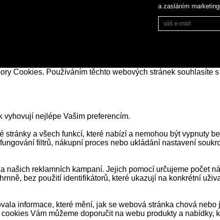
a zasláním marketin
bory Cookies. Používáním těchto webových stránek souhlasíte s
k vyhovují nejlépe Vašim preferencím.
stránky a všech funkcí, které nabízí a nemohou být vypnuty be
 fungování filtrů, nákupní proces nebo ukládání nastavení souk
našich reklamních kampaní. Jejich pomocí určujeme počet návš
ně, bez použití identifikátorů, které ukazují na konkrétní už
ala informace, které mění, jak se webová stránka chová nebo j
 cookies Vám můžeme doporučit na webu produkty a nabídky, kt