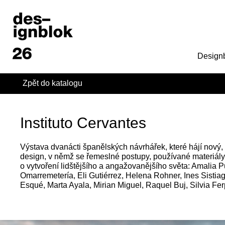
Design
Zpět do katalogu
Instituto Cervantes
Výstava dvanácti španělských návrhářek, které hájí nový, u
design, v němž se řemeslné postupy, používané materiál
o vytvoření lidštějšího a angažovanějšího světa: Amalia P
Omarremetería, Eli Gutiérrez, Helena Rohner, Ines Sistiaga
Esqué, Marta Ayala, Mirian Miguel, Raquel Buj, Silvia Fer