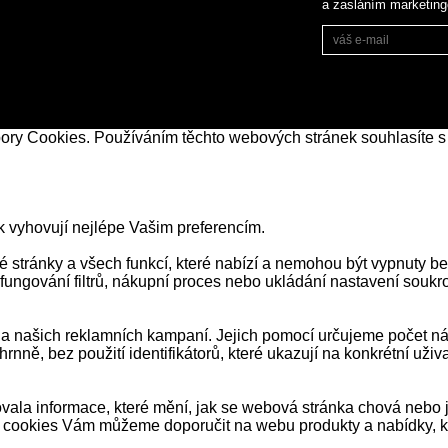
a zasláním marketin
bory Cookies. Používáním těchto webových stránek souhlasíte s
k vyhovují nejlépe Vašim preferencím.
stránky a všech funkcí, které nabízí a nemohou být vypnuty be
 fungování filtrů, nákupní proces nebo ukládání nastavení souk
našich reklamních kampaní. Jejich pomocí určujeme počet návš
ně, bez použití identifikátorů, které ukazují na konkrétní už
ala informace, které mění, jak se webová stránka chová nebo j
 cookies Vám můžeme doporučit na webu produkty a nabídky, kt