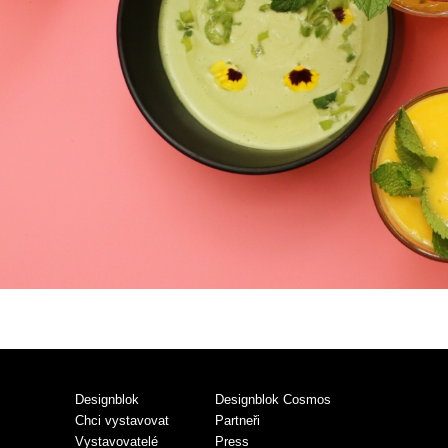
Designblok
Designblok Cosmos
Chci vystavovat
Partneři
Vystavovatelé
Press