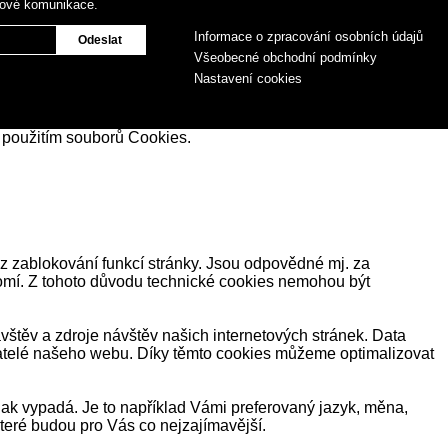
gové komunikace.
Informace o zpracování osobních údajů
Všeobecné obchodní podmínky
Nastavení cookies
 použitím souborů Cookies.
z zablokování funkcí stránky. Jsou odpovědné mj. za
romí. Z tohoto důvodu technické cookies nemohou být
těv a zdroje návštěv našich internetových stránek. Data
ivatelé našeho webu. Díky těmto cookies můžeme optimalizovat
ak vypadá. Je to například Vámi preferovaný jazyk, měna,
eré budou pro Vás co nejzajímavější.