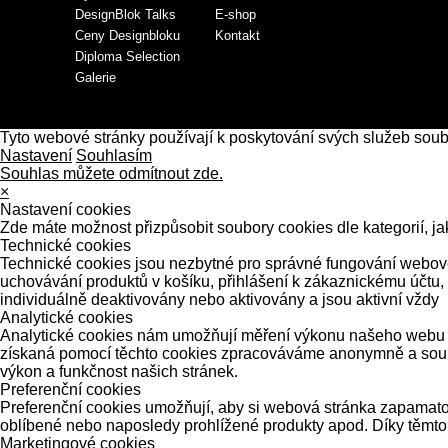
DesignBlok Talks
E-shop
Ceny Designbloku
Kontakt
Diploma Selection
Galerie
Tyto webové stránky používají k poskytování svých služeb sou
Nastavení
Souhlasím
Souhlas můžete odmítnout zde.
×
Nastavení cookies
Zde máte možnost přizpůsobit soubory cookies dle kategorií, ja
Technické cookies
Technické cookies jsou nezbytné pro správné fungování webové 
uchovávání produktů v košíku, přihlášení k zákaznickému účtu,
individuálně deaktivovány nebo aktivovány a jsou aktivní vždy
Analytické cookies
Analytické cookies nám umožňují měření výkonu našeho webu a 
získaná pomocí těchto cookies zpracováváme anonymně a souhrn
výkon a funkčnost našich stránek.
Preferenční cookies
Preferenční cookies umožňují, aby si webová stránka zapamatov
oblíbené nebo naposledy prohlížené produkty apod. Díky těmto
Marketingové cookies