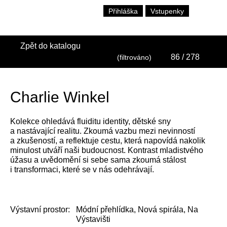
Přihláška
Vstupenky
Zpět do katalogu
86
/ 278
(filtrováno)
Charlie Winkel
Kolekce ohledává fluiditu identity, dětské sny
a nastávající realitu. Zkoumá vazbu mezi nevinností
a zkušeností, a reflektuje cestu, která napovídá nakolik
minulost utváří naši budoucnost. Kontrast mladistvého
úžasu a uvědomění si sebe sama zkoumá stálost
i transformaci, které se v nás odehrávají.
Výstavní prostor:
Módní přehlídka, Nová spirála, Na
Výstavišti