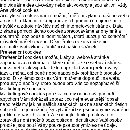
individuálně deaktivovány nebo aktivovány a jsou aktivní vždy
Analytické cookies
Analytické cookies nám umožňují měření výkonu našeho webu
a našich reklamních kampaní. Jejich pomocí určujeme počet
návštěv a zdroje návštěv našich internetových stránek. Data
získaná pomocí těchto cookies zpracováváme anonymně a
souhrnně, bez použití identifikátorů, které ukazují na konkrétní
uživatelé našeho webu. Díky těmto cookies můžeme
optimalizovat výkon a funkčnost našich stránek.
Preferenční cookies
Preferenční cookies umožňují, aby si webová stránka
zapamatovala informace, které mění, jak se webová stránka
chová nebo jak vypadá. Je to například Vámi preferovaný
jazyk, měna, oblíbené nebo naposledy prohlížené produkty
apod. Díky těmto cookies Vám můžeme doporučit na webu
produkty a nabídky, které budou pro Vás co nejzajímavější.
Marketingové cookies
Marketingové cookies používáme my nebo naši partneři,
abychom Vám dokázali zobrazit co nejrelevantnější obsah
nebo reklamy jak na našich stránkách, tak na stránkách třetích
subjektů. To je možné díky vytváření tzv. pseudonymizovaného
profilu dle Vašich zájmů. Ale nebojte, tímto profilováním
zpravidla není možná bezprostřední identifikace Vaší osoby,
protože jsou používány pouze pseudonymizované údaje.