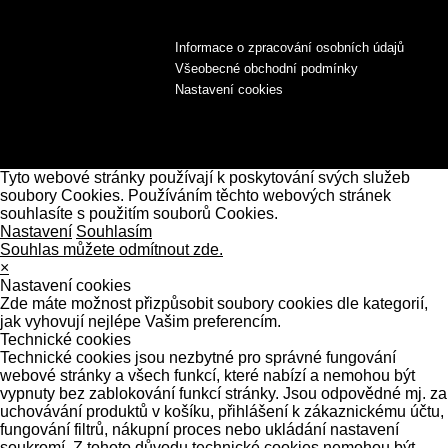
Informace o zpracování osobních údajů
Všeobecné obchodní podmínky
Nastavení cookies
Tyto webové stránky používají k poskytování svých služeb
soubory Cookies. Používáním těchto webových stránek
souhlasíte s použitím souborů Cookies.
Nastavení
Souhlasím
Souhlas můžete odmítnout zde.
×
Nastavení cookies
Zde máte možnost přizpůsobit soubory cookies dle kategorií,
jak vyhovují nejlépe Vašim preferencím.
Technické cookies
Technické cookies jsou nezbytné pro správné fungování
webové stránky a všech funkcí, které nabízí a nemohou být
vypnuty bez zablokování funkcí stránky. Jsou odpovědné mj. za
uchovávání produktů v košíku, přihlášení k zákaznickému účtu,
fungování filtrů, nákupní proces nebo ukládání nastavení
soukromí. Z tohoto důvodu technické cookies nemohou být