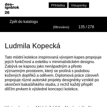
Přihláška
Vstupenky
Zpět do katalogu
135
/ 278
(filtrováno)
Ludmila Kopecká
Tato módní kolekce inspirovaná vývojem kapes propojuje
jejich funkčnost a estetiku v minimalistickém designu.
Zabývá se kapsou jako nenápadným a přesto
významným prostorem, který se prolíná s podobou
kožených doplňků a oděvem. Diplomová práce zároveň
propojuje různé autorské projekty designérky vzniklé po
ukončení bakalářského studia, z nichž každý přispěl
dílčím prvkem k výsledné koncepci kolekce.